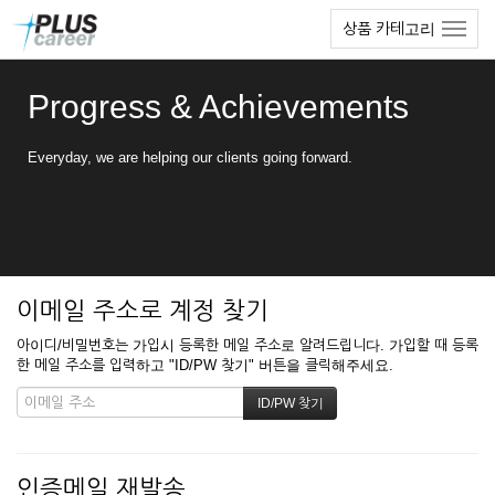
본
메
상품 카테고리
문
뉴
바
토
로
글
Progress & Achievements
가
하
기
기
Everyday, we are helping our clients going forward.
이메일 주소로 계정 찾기
아이디/비밀번호는 가입시 등록한 메일 주소로 알려드립니다. 가입할 때 등록
한 메일 주소를 입력하고 "ID/PW 찾기" 버튼을 클릭해주세요.
인증메일 재발송