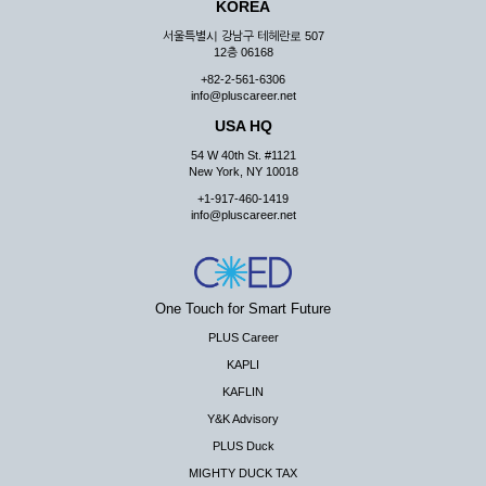
KOREA
서울특별시 강남구 테헤란로 507
12층 06168
+82-2-561-6306
info@pluscareer.net
USA HQ
54 W 40th St. #1121
New York, NY 10018
+1-917-460-1419
info@pluscareer.net
One Touch for Smart Future
PLUS Career
KAPLI
KAFLIN
Y&K Advisory
PLUS Duck
MIGHTY DUCK TAX