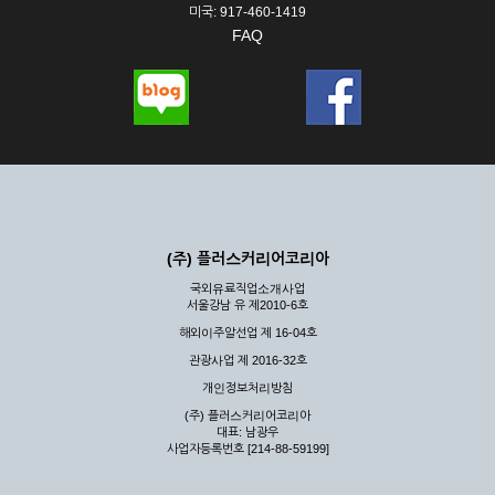
미국: 917-460-1419
FAQ
(주) 플러스커리어코리아
국외유료직업소개사업
서울강남 유 제2010-6호
해외이주알선업 제 16-04호
관광사업 제 2016-32호
개인정보처리방침
(주) 플러스커리어코리아
대표: 남광우
사업자등록번호 [214-88-59199]