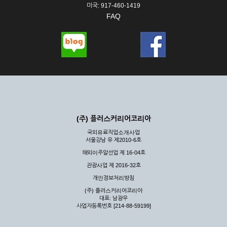
미국: 917-460-1419
FAQ
(주) 플러스커리어코리아
국외유료직업소개사업
서울강남 유 제2010-6호
해외이주알선업 제 16-04호
관광사업 제 2016-32호
개인정보처리방침
(주) 플러스커리어코리아
대표: 남광우
사업자등록번호 [214-88-59199]