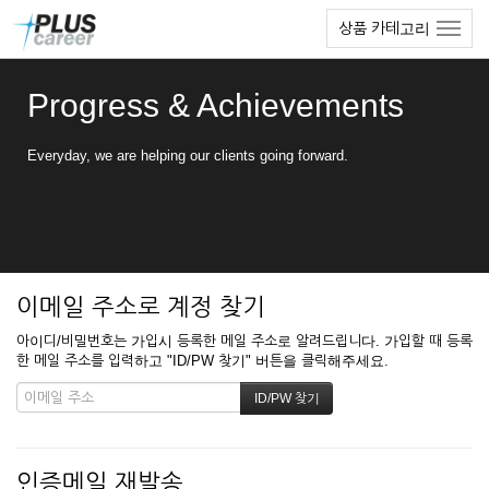
본
메
상품 카테고리
문
뉴
바
토
로
글
Progress & Achievements
가
하
기
기
Everyday, we are helping our clients going forward.
이메일 주소로 계정 찾기
아이디/비밀번호는 가입시 등록한 메일 주소로 알려드립니다. 가입할 때 등록
한 메일 주소를 입력하고 "ID/PW 찾기" 버튼을 클릭해주세요.
인증메일 재발송