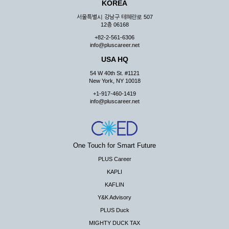
KOREA
서울특별시 강남구 테헤란로 507
12층 06168
+82-2-561-6306
info@pluscareer.net
USA HQ
54 W 40th St. #1121
New York, NY 10018
+1-917-460-1419
info@pluscareer.net
One Touch for Smart Future
PLUS Career
KAPLI
KAFLIN
Y&K Advisory
PLUS Duck
MIGHTY DUCK TAX