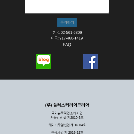
① 서비스의 이용은 연중무휴, 1일 24시간을 원칙으로 합니다.
② 시스템 점검, 교체 및 고장, 기술적인 이유, 국가비상사태, 정
전, 서비스 설비의 장애, 서비스 이용의 폭주 등의 정상적인 서비
스가 불가능할 경우 회사는 사전 공지나 예고 없이 서비스의 전
부 또는 일부를 일시적 또는 영구적으로 중지할 수 있습니다.
한국: 02-561-6306
③ 기타 회사는 서비스를 제공할 수 없는 합당한 사유가 발생한
미국: 917-460-1419
경우
FAQ
④ 회사는 제 2항 및 제 3항의 사유로 서비스의 제공이 일시적
으로 중지됨으로 인해 이용자 또는 제 3자가 입은 손해에 대하
여 배상하지 않습니다.
제3장 권리 및 의무
제6조 (회사의 의무)
① 회사는 특별한 사정이 없는 한 이용자가 신청한 후 즉시 서
비스를 이용할 수 있도록 하고 계속적, 안정적으로 서비스를 제
공할 수 있도록 최선의 노력을 다하여야 합니다.
(주) 플러스커리어코리아
② 회사는 이용자의 개인 신상 정보를 본인의 승낙 없이 타인에
국외유료직업소개사업
게 누설, 배포하여서는 안됩니다. 다만, 관계법령에 의하여 국가
서울강남 유 제2010-6호
기관 등의 합법적인 요구가 있는 경우에는 해당 되지 않습니다.
해외이주알선업 제 16-04호
③ 회사는 이용자로부터 제기되는 의견이나 불만이 정당하다고
인정할 경우에는 즉시 처리하여야 하며, 즉시 처리가 곤란한 경
관광사업 제 2016-32호