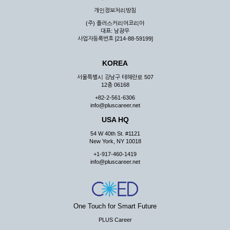
우 그 처리를 위해 노력해야 합니다.
개인정보처리방침
제7조 (회원의 의무)
(주) 플러스커리어코리아
대표: 남광우
① 회원은 ID와 비밀 번호에 관한 모든 관리의 책임이 있으며
사업자등록번호 [214-88-59199]
자신의 ID가 부정하게 사용된 경우, 이용자는 반드시 회사에 그
사실을 통보해야 합니다.
KOREA
② 회원은 이용신청서의 기재내용 중 변경된 내용이 있는 경우
서비스를 통하여 그 내용을 회사에 통지하여야 합니다.
서울특별시 강남구 테헤란로 507
12층 06168
③ 다른 회원의 ID와 비밀번호를 부당하게 사용하는 행위를
하지 않아야 합니다.
+82-2-561-6306
info@pluscareer.net
④ 회원은 회사의 서비스에서 타 사이트의 홍보행위를 하지 않
아야 하며 공공질서나 미풍약속에 위배되는 내용 혹은 저작권을
USA HQ
포함한 지적 재산권을 침해 할 수 있는 행동을 하지 않아야 합니
54 W 40th St. #1121
다.
New York, NY 10018
⑤ 회원은 회사의 사전 승낙 없이 서비스를 이용하여 어떠한 영
+1-917-460-1419
리 행위도 할 수 없습니다.
info@pluscareer.net
⑥ 회원은 관계법령, 약관의 규정, 이용안내 및 주의사항 등 회
사가 통지하는 사항을 준수하여야 하며, 기타 회사의 업무에 방
해되는 행위를 하여서는 아니 됩니다.
제8조 (회원의 관리)
One Touch for Smart Future
PLUS Career
① 회원은 언제든 이 약관에 대한 동의를 철회할 수 있습니다.