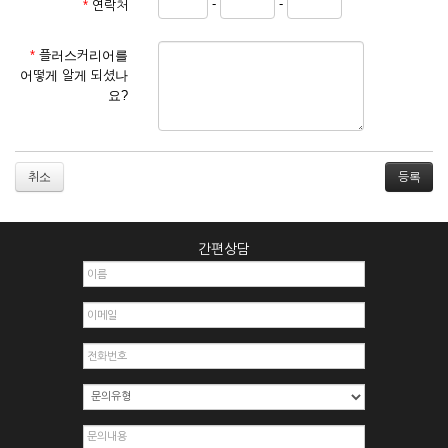
-
-
*
연락처
① 서비스 이용계약은 서비스 이용 희망자가 본 약관에 동의한
후 신청자의 실질 정보를 입력하여 회사에 신청하고 회사가 이
를 심사, 승낙함으로써 성립하며, 회사는 신청자의 실명 확인 절
*
플러스커리어를
차를 밟을 수 있습니다.
어떻게 알게 되셨나
② 회원가입시 입력한 ID는 변경할 수 없으며, 회원 1인당 한 개
요?
의 ID가 발급됩니다. 부득이한 경우로 인해 변경하고자 하는 경
우에는 해당 아이디를 해지하고 재가입해야 합니다.
③ 회사는 아래의 각 호에 해당하는 이용자에 대하여는 가입을
거절하거나 취소할 수 있으며, 실명으로 등록하지 않은 자의 일
취소
체의 권리를 제한할 수 있습니다.
1. 타인의 성명, 주민등록번호를 이용하여 신청할 경우
2. 개인정보를 허위로 기재하여 신청할 경우
간편상담
3. 경쟁 관게에 있는 이용자가 신청할 경우
4. 타인의 서비스 이용을 방해하거나, 정보를 도용한 경우
5. 기타 회사가 정한 이용신청서에 기재사항이 미비 된 경우
6. 이용자가 영업활동 또는 부정한 용도로 본 서비스를 이용할
경우
7. 회사의 정보를 사전 승낙 없이 전재, 변조, 복사하여 이용하
는 경우
8. 기타 회사가 정한 제반 사항을 위반하며 신청하는 경우
제5조 (서비스의 이용 및 중지)