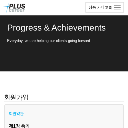
본
메
상품 카테고리
문
뉴
바
토
로
글
Progress & Achievements
가
하
기
기
Everyday, we are helping our clients going forward.
회원가입
회원약관
제1장 총칙