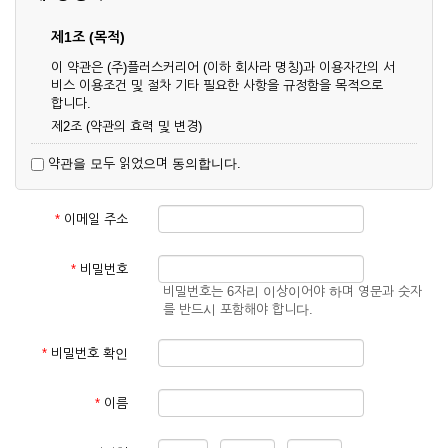
제1조 (목적)
이 약관은 (주)플러스커리어 (이하 회사라 명칭)과 이용자간의 서
비스 이용조건 및 절차 기타 필요한 사항을 규정함을 목적으로
합니다.
제2조 (약관의 효력 및 변경)
① 이 약관은 온라인으로 게시함과 동시에 효력이 발생되며, 영
약관을 모두 읽었으며 동의합니다.
업상 중요 하거나 합리적인 사유가 발생할 경우 온라인 공사를
통하여 변경할 수 있습니다.
② 회원은 변경된 약관에 동의하지 않을 경우 서비스 이용을 중
*
이메일 주소
단하고 이용계약을 해지할 수 있습니다. 약관의 효력 발생일 이
후의 계속적인 서비스 이용은 약관의 변경사항에 대해 동의한
것으로 간주됩니다.
*
비밀번호
비밀번호는 6자리 이상이어야 하며 영문과 숫자
제3조 (약관의 외 준칙)
를 반드시 포함해야 합니다.
이 약관에 명시되지 않은 사항은 회사의 공지, 이용안내 및 기타
관계법령의 규정에 따릅니다.
*
비밀번호 확인
제2장 서비스 이용 계약
*
이름
제4조 (이용계약의 성립)