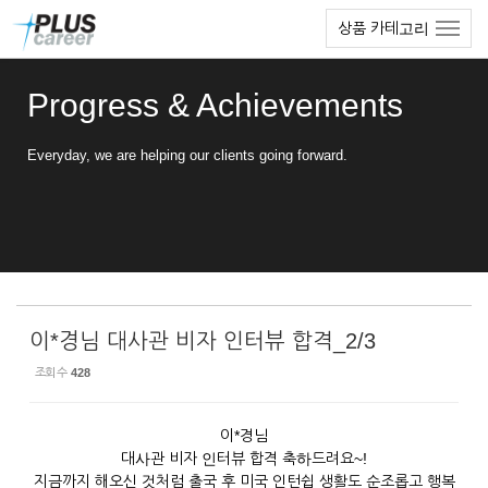
Sketchbook5, 스케치북5
Sketchbook5, 스케치북5
본
메
상품 카테고리
문
뉴
바
토
로
글
Progress & Achievements
가
하
기
기
Everyday, we are helping our clients going forward.
이*경님 대사관 비자 인터뷰 합격_2/3
조회 수
428
이*경님
대사관 비자 인터뷰 합격 축하드려요~!
지금까지 해오신 것처럼 출국 후 미국 인턴쉽 생활도 순조롭고 행복