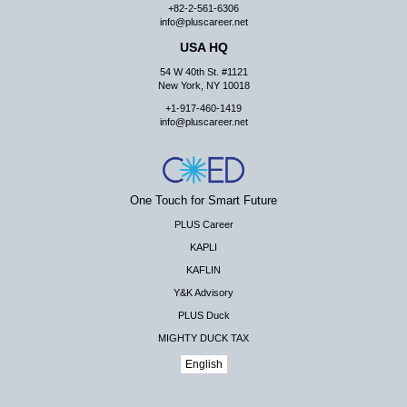
+82-2-561-6306
info@pluscareer.net
USA HQ
54 W 40th St. #1121
New York, NY 10018
+1-917-460-1419
info@pluscareer.net
One Touch for Smart Future
PLUS Career
KAPLI
KAFLIN
Y&K Advisory
PLUS Duck
MIGHTY DUCK TAX
English