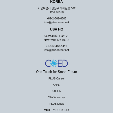
KOREA
서울특별시 강남구 테헤란로 507
12층 06168
+82-2-561-6306
info@pluscareer.net
USA HQ
54 W 40th St. #1121
New York, NY 10018
+1-917-460-1419
info@pluscareer.net
One Touch for Smart Future
PLUS Career
KAPLI
KAFLIN
Y&K Advisory
PLUS Duck
MIGHTY DUCK TAX