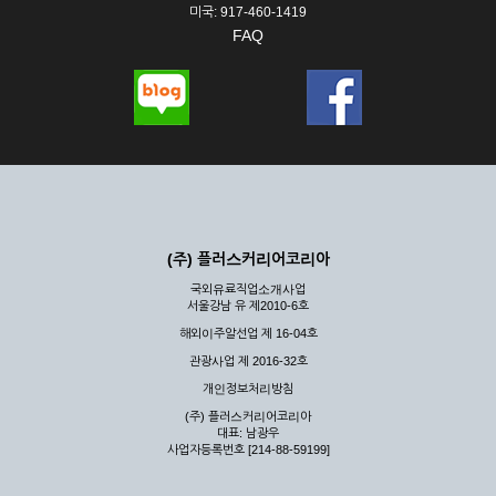
미국: 917-460-1419
FAQ
(주) 플러스커리어코리아
국외유료직업소개사업
서울강남 유 제2010-6호
해외이주알선업 제 16-04호
관광사업 제 2016-32호
개인정보처리방침
(주) 플러스커리어코리아
대표: 남광우
사업자등록번호 [214-88-59199]