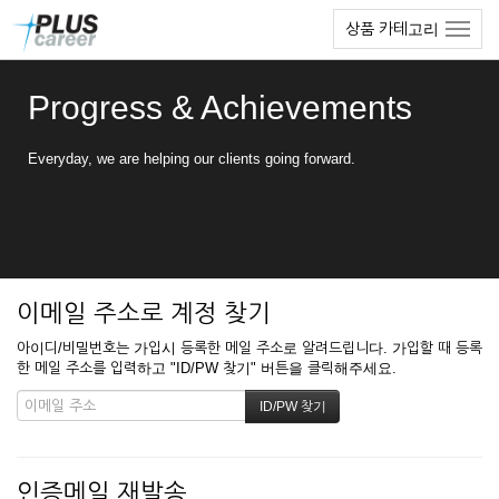
본
메
상품 카테고리
문
뉴
바
토
로
글
Progress & Achievements
가
하
기
기
Everyday, we are helping our clients going forward.
이메일 주소로 계정 찾기
아이디/비밀번호는 가입시 등록한 메일 주소로 알려드립니다. 가입할 때 등록
한 메일 주소를 입력하고 "ID/PW 찾기" 버튼을 클릭해주세요.
인증메일 재발송