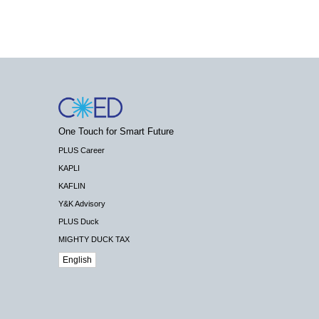
One Touch for Smart Future
PLUS Career
KAPLI
KAFLIN
Y&K Advisory
PLUS Duck
MIGHTY DUCK TAX
English