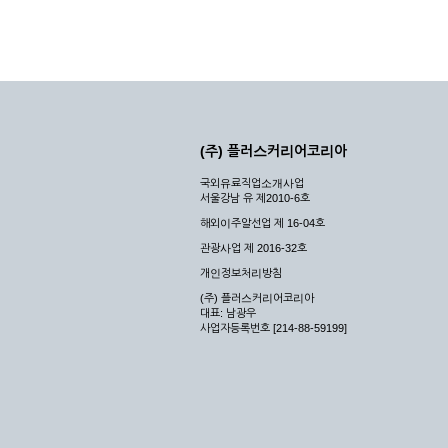
(주) 플러스커리어코리아
국외유료직업소개사업
서울강남 유 제2010-6호
해외이주알선업 제 16-04호
관광사업 제 2016-32호
개인정보처리방침
(주) 플러스커리어코리아
대표: 남광우
사업자등록번호 [214-88-59199]