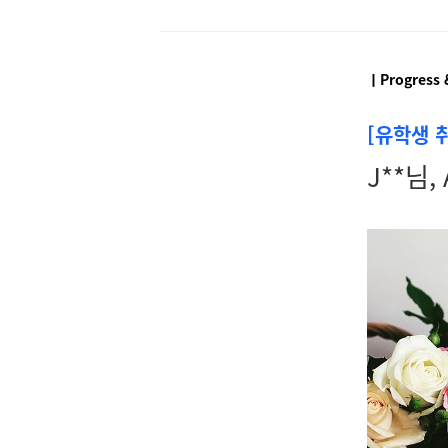
ㅣProgress 
[유학생 
J**님