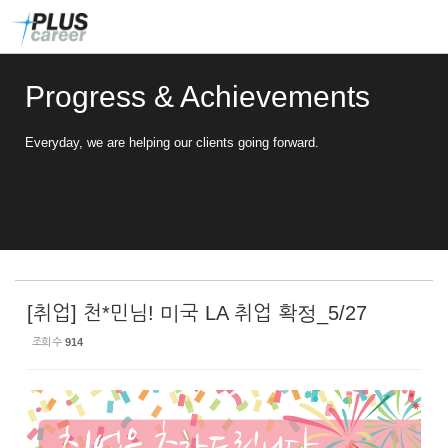
Sketchbook5, 스케치북5
Sketchbook5, 스케치북5
본
메
문
뉴
바
토
로
글
Progress & Achievements
가
하
기
기
Everyday, we are helping our clients going forward.
[취업] 천*민님! 미국 LA 취업 확정_5/27
조회 수
914