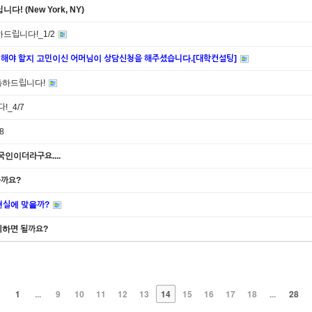
! (New York, NY)
하드립니다!_1/2
 해야 할지 고민이신 어머님이 상담신청을 해주셨습니다.[대학컨설팅]
정 축하드립니다!
!_4/7
8
국인이더라구요....
을까요?
현실에 맞을까?
비하면 될까요?
1
...
9
10
11
12
13
14
15
16
17
18
...
28