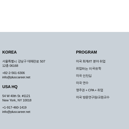
KOREA
PROGRAM
서울특별시 강남구 테헤란로 507
미국 회계/IT 분야 취업
12층 06168
취업하는 미국유학
+82-2-561-6306
미국 인턴십
info@pluscareer.net
미국 연수
USA HQ
영주권 + CPA + 취업
54 W 40th St. #1121
미국 방문연구원/교환교수
New York, NY 10018
+1-917-460-1419
info@pluscareer.net