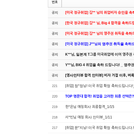
번호
[미국 정규취업] 김** 님의 취업비자 승인을 
공지
[한국 정규취업] 김** 님, Big 4 합격을 축하
공지
[미국 정규취업] 김** 님의 영주권 취득을 축
공지
[미국 정규취업] J**님의 영주권 취득을 축하드립
공지
K**님, 일본계 T그룹 미국취업에 이어 영주권
공지
Y**님, BIG 4 취업을 축하 드립니다! _ 영
공지
[영사인터뷰 합격 인터뷰] 비자 거절 이후, 버룩 
공지
[취업] 정*정님! 미국 취업 확정 축하드립니다!_
221
TOP 명문대 합격! 취업을 고려한 최종 선택은?
220
한*은님 매칭회사 최종합격_1/15
219
서*빈님 매칭 회사 인터뷰_1/11
218
[취업] 문*지님! 미국 취업 확정 축하드립니다.!
217