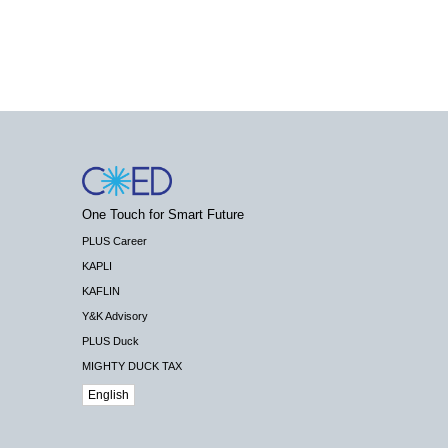
One Touch for Smart Future
PLUS Career
KAPLI
KAFLIN
Y&K Advisory
PLUS Duck
MIGHTY DUCK TAX
English