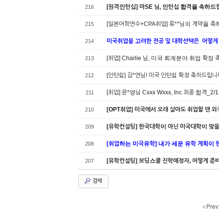
[원격인턴십] 마SE 님, 인턴십 합격을 축하드립니다
216
[일본어학연수+CPA취업] 류**님의 계약을 축
215
미국취업을 고려한 전공 및 대학선택은 어떻게
214
[취업] Charlie 님, 미국 회계분야 취업 확
213
[인턴쉽] 김*연님! 미국 인턴쉽 확정 축하드립니다
212
[취업] 윤*영님 Cxxx Wxxx, Inc 최종 합격_2/1
211
[OPT취업] 미국에서 오래 살아도 취업할 땐 외
210
[유학컨설팅] 한국대학이 아닌 미국대학이 맞
209
[취업하는 미국유학] 내가 세운 유학 계획이 
208
[유학컨설팅] 보딩스쿨 진학예정자, 어떻게 준
207
검색
Prev