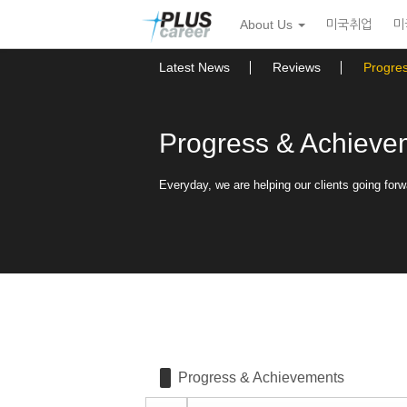
Sketchbook5, 스케치북5
Sketchbook5, 스케치북5
본
메
About Us
미국취업
미
문
뉴
바
토
로
글
Latest News
Reviews
Progre
가
하
기
기
Progress & Achieve
Everyday, we are helping our clients going forw
Progress & Achievements