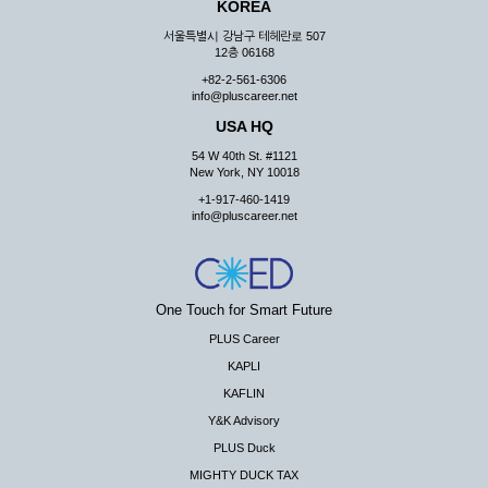
KOREA
서울특별시 강남구 테헤란로 507
12층 06168
+82-2-561-6306
info@pluscareer.net
USA HQ
54 W 40th St. #1121
New York, NY 10018
+1-917-460-1419
info@pluscareer.net
One Touch for Smart Future
PLUS Career
KAPLI
KAFLIN
Y&K Advisory
PLUS Duck
MIGHTY DUCK TAX