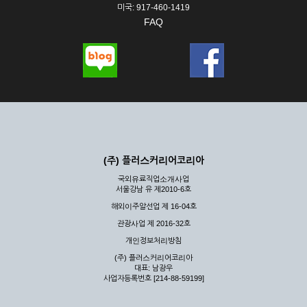
미국: 917-460-1419
FAQ
(주) 플러스커리어코리아
국외유료직업소개사업
서울강남 유 제2010-6호
해외이주알선업 제 16-04호
관광사업 제 2016-32호
개인정보처리방침
(주) 플러스커리어코리아
대표: 남광우
사업자등록번호 [214-88-59199]