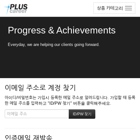
본
메
상품 카테고리
문
뉴
바
토
로
글
Progress & Achievements
가
하
기
기
Everyday, we are helping our clients going forward.
이메일 주소로 계정 찾기
아이디/비밀번호는 가입시 등록한 메일 주소로 알려드립니다. 가입할 때 등록
한 메일 주소를 입력하고 "ID/PW 찾기" 버튼을 클릭해주세요.
인증메일 재발송