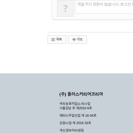
?
댓글 쓰기 권한이 없습니다. 로그인
목록
위로
(주) 플러스커리어코리아
국외유료직업소개사업
서울강남 유 제2010-6호
해외이주알선업 제 16-04호
관광사업 제 2016-32호
개인정보처리방침