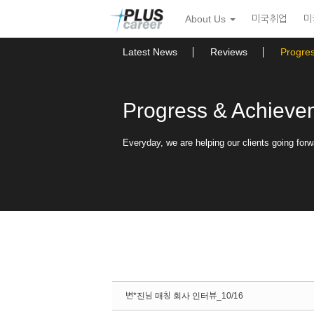
Sketchbook5, 스케치북5
Sketchbook5, 스케치북5
본
메
About Us
미국취업
미
문
뉴
바
토
로
글
Latest News
Reviews
Progre
가
하
기
기
Progress & Achieve
Everyday, we are helping our clients going forw
변*진님 매칭 회사 인터뷰_10/16