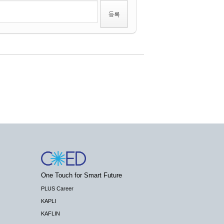
One Touch for Smart Future
PLUS Career
KAPLI
KAFLIN