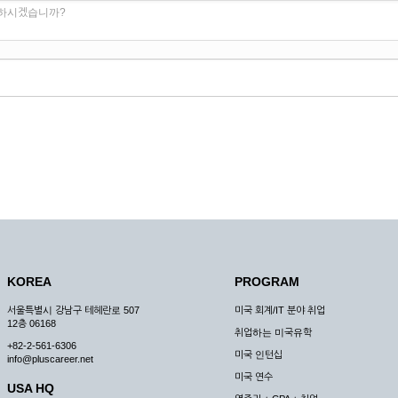
 하시겠습니까?
KOREA
PROGRAM
서울특별시 강남구 테헤란로 507
미국 회계/IT 분야 취업
12층 06168
취업하는 미국유학
+82-2-561-6306
미국 인턴십
info@pluscareer.net
미국 연수
USA HQ