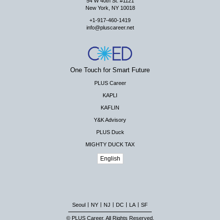
54 W 40th St. #1121
New York, NY 10018
+1-917-460-1419
info@pluscareer.net
One Touch for Smart Future
PLUS Career
KAPLI
KAFLIN
Y&K Advisory
PLUS Duck
MIGHTY DUCK TAX
English
|
|
|
|
|
Seoul
NY
NJ
DC
LA
SF
© PLUS Career. All Rights Reserved.