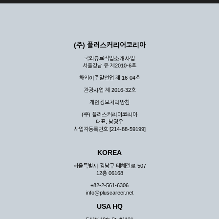
(주) 플러스커리어코리아
국외유료직업소개사업
서울강남 유 제2010-6호
해외이주알선업 제 16-04호
관광사업 제 2016-32호
개인정보처리방침
(주) 플러스커리어코리아
대표: 남광우
사업자등록번호 [214-88-59199]
KOREA
서울특별시 강남구 테헤란로 507
12층 06168
+82-2-561-6306
info@pluscareer.net
USA HQ