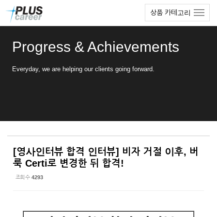
Sketchbook5, 스케치북5
Sketchbook5, 스케치북5
본
메
상품 카테고리
문
뉴
바
토
로
글
Progress & Achievements
가
하
기
기
Everyday, we are helping our clients going forward.
[영사인터뷰 합격 인터뷰] 비자 거절 이후, 버
룩 Certi로 변경한 뒤 합격!
조회 수
4293