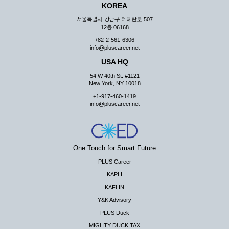
KOREA
서울특별시 강남구 테헤란로 507
12층 06168
+82-2-561-6306
info@pluscareer.net
USA HQ
54 W 40th St. #1121
New York, NY 10018
+1-917-460-1419
info@pluscareer.net
One Touch for Smart Future
PLUS Career
KAPLI
KAFLIN
Y&K Advisory
PLUS Duck
MIGHTY DUCK TAX