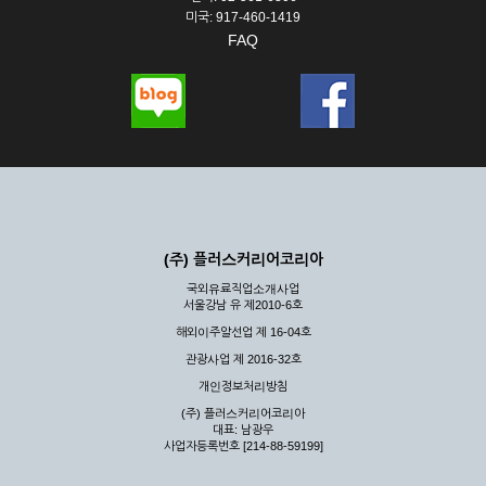
미국: 917-460-1419
FAQ
(주) 플러스커리어코리아
국외유료직업소개사업
서울강남 유 제2010-6호
해외이주알선업 제 16-04호
관광사업 제 2016-32호
개인정보처리방침
(주) 플러스커리어코리아
대표: 남광우
사업자등록번호 [214-88-59199]