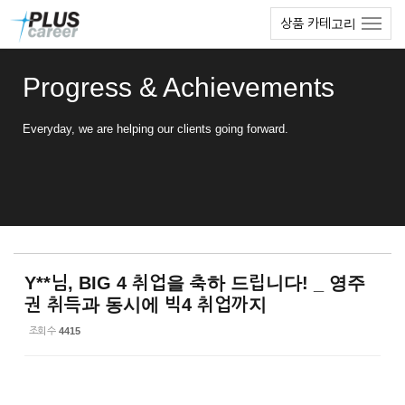
Sketchbook5, 스케치북5
Sketchbook5, 스케치북5
본
메
상품 카테고리
문
뉴
바
토
로
글
Progress & Achievements
가
하
기
기
Everyday, we are helping our clients going forward.
Y**님, BIG 4 취업을 축하 드립니다! _ 영주
권 취득과 동시에 빅4 취업까지
조회 수
4415