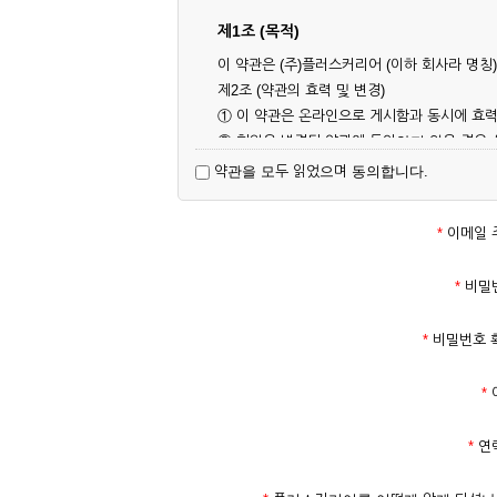
제1조 (목적)
이 약관은 (주)플러스커리어 (이하 회사라 명
제2조 (약관의 효력 및 변경)
① 이 약관은 온라인으로 게시함과 동시에 효력
② 회원은 변경된 약관에 동의하지 않을 경우
대해 동의한 것으로 간주됩니다.
약관을 모두 읽었으며 동의합니다.
제3조 (약관의 외 준칙)
이 약관에 명시되지 않은 사항은 회사의 공지,
*
이메일 
제2장 서비스 이용 계약
*
비밀
제4조 (이용계약의 성립)
*
비밀번호 
① 서비스 이용계약은 서비스 이용 희망자가 
의 실명 확인 절차를 밟을 수 있습니다.
*
② 회원가입시 입력한 ID는 변경할 수 없으며
다.
*
연
③ 회사는 아래의 각 호에 해당하는 이용자에 
1. 타인의 성명, 주민등록번호를 이용하여 신