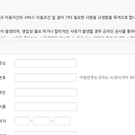
칭)과 이용자간의 서비스 이용조건 및 절차 기타 필요한 사항을 규정함을 목적으로 합
이 발생되며, 영업상 중요 하거나 합리적인 사유가 발생할 경우 온라인 공사를 통하
 서비스 이용을 중단하고 이용계약을 해지할 수 있습니다. 약관의 효력 발생일 이
 이용안내 및 기타 관계법령의 규정에 따릅니다.
주소
비밀번호는 6자리 이상이어야 하
번호
확인
본 약관에 동의한 후 신청자의 실질 정보를 입력하여 회사에 신청하고 회사가 이를 
이름
, 회원 1인당 한 개의 ID가 발급됩니다. 부득이한 경우로 인해 변경하고자 하는 경
-
-
락처
대하여는 가입을 거절하거나 취소할 수 있으며, 실명으로 등록하지 않은 자의 일체의
청할 경우