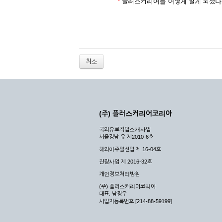
2. 개인정보를 허위로 기재하여 신청할 경우
*
플러스커리어를 어떻게 알게 되셨나
3. 경쟁 관게에 있는 이용자가 신청할 경우
4. 타인의 서비스 이용을 방해하거나, 정보를
5. 기타 회사가 정한 이용신청서에 기재사항이 
6. 이용자가 영업활동 또는 부정한 용도로 본
7. 회사의 정보를 사전 승낙 없이 전재, 변조
취소
8. 기타 회사가 정한 제반 사항을 위반하며 신
제5조 (서비스의 이용 및 중지)
① 서비스의 이용은 연중무휴, 1일 24시간을 
② 시스템 점검, 교체 및 고장, 기술적인 이유
(주) 플러스커리어코리아
이 서비스의 전부 또는 일부를 일시적 또는 영
국외유료직업소개사업
③ 기타 회사는 서비스를 제공할 수 없는 합당
서울강남 유 제2010-6호
④ 회사는 제 2항 및 제 3항의 사유로 서비
해외이주알선업 제 16-04호
제3장 권리 및 의무
관광사업 제 2016-32호
개인정보처리방침
제6조 (회사의 의무)
(주) 플러스커리어코리아
대표: 남광우
① 회사는 특별한 사정이 없는 한 이용자가 신
사업자등록번호 [214-88-59199]
② 회사는 이용자의 개인 신상 정보를 본인의 
되지 않습니다.