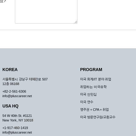
요?
 도용한 경우
미비 된 경우
 서비스를 이용할 경우
, 복사하여 이용하는 경우
청하는 경우
원칙으로 합니다.
, 국가비상사태, 정전, 서비스 설비의 장애, 서비스 이용의 폭주 등의 정상적인 서비
KOREA
PROGRAM
구적으로 중지할 수 있습니다.
서울특별시 강남구 테헤란로 507
미국 회계/IT 분야 취업
한 사유가 발생한 경우
12층 06168
취업하는 미국유학
스의 제공이 일시적으로 중지됨으로 인해 이용자 또는 제 3자가 입은 손해에 대하여 
+82-2-561-6306
미국 인턴십
info@pluscareer.net
미국 연수
USA HQ
영주권 + CPA + 취업
54 W 40th St. #1121
미국 방문연구원/교환교수
New York, NY 10018
청한 후 즉시 서비스를 이용할 수 있도록 하고 계속적, 안정적으로 서비스를 제공할
+1-917-460-1419
승낙 없이 타인에게 누설, 배포하여서는 안됩니다. 다만, 관계법령에 의하여 국가
info@pluscareer.net