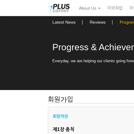
본
메
About Us
미국취업
미
문
뉴
바
토
로
글
Latest News
Reviews
Progre
가
하
기
기
Progress & Achieve
Everyday, we are helping our clients going forw
회원가입
회원약관
제1장 총칙