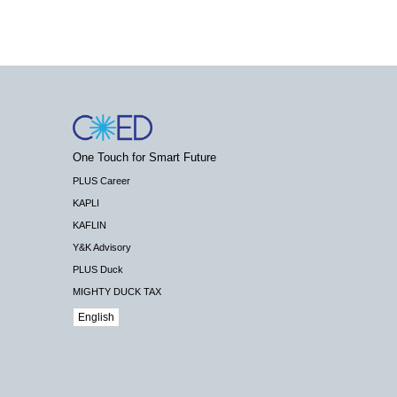
One Touch for Smart Future
PLUS Career
KAPLI
KAFLIN
Y&K Advisory
PLUS Duck
MIGHTY DUCK TAX
English