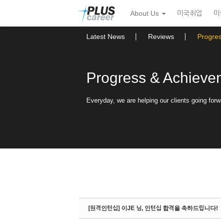
Sketchbook5, 스케치북5
Sketchbook5, 스케치북5
본
메
About Us
미국취업
미
문
뉴
바
토
로
글
Latest News
Reviews
Progre
가
하
기
기
Progress & Achieve
Everyday, we are helping our clients going forw
[원격인턴십] 이JE 님, 인턴십 합격을 축하드립니다!