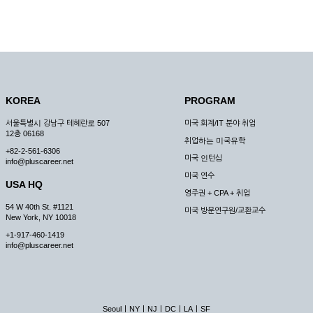
KOREA
PROGRAM
서울특별시 강남구 테헤란로 507
미국 회계/IT 분야 취업
12층 06168
취업하는 미국유학
+82-2-561-6306
미국 인턴십
info@pluscareer.net
미국 연수
USA HQ
영주권 + CPA + 취업
54 W 40th St. #1121
미국 방문연구원/교환교수
New York, NY 10018
+1-917-460-1419
info@pluscareer.net
|
|
|
|
|
Seoul
NY
NJ
DC
LA
SF