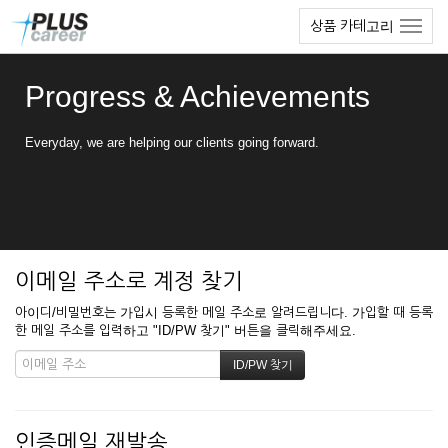
본
메
상품 카테고리
문
뉴
바
토
로
글
Progress & Achievements
가
하
기
기
Everyday, we are helping our clients going forward.
이메일 주소로 계정 찾기
아이디/비밀번호는 가입시 등록한 메일 주소로 알려드립니다. 가입할 때 등록
한 메일 주소를 입력하고 "ID/PW 찾기" 버튼을 클릭해주세요.
인증메일 재발송