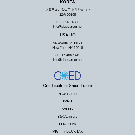
KOREA
서울특별시 강남구 테헤란로 507
12층 06168
+82-2-561-6306
info@pluscareer.net
USA HQ
54 W 40th St. #1121
New York, NY 10018
+1-917-460-1419
info@pluscareer.net
One Touch for Smart Future
PLUS Career
KAPLI
KAFLIN
Y&K Advisory
PLUS Duck
MIGHTY DUCK TAX