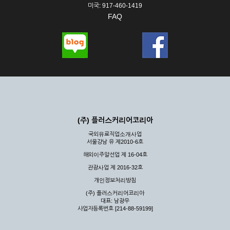
미국: 917-460-1419
FAQ
(주) 플러스커리어코리아
국외유료직업소개사업
서울강남 유 제2010-6호
해외이주알선업 제 16-04호
관광사업 제 2016-32호
개인정보처리방침
(주) 플러스커리어코리아
대표: 남광우
사업자등록번호 [214-88-59199]