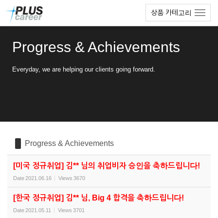
Sketchbook5, 스케치북5
Sketchbook5, 스케치북5
본
메
상품 카테고리
문
뉴
바
토
로
글
Progress & Achievements
가
하
기
기
Everyday, we are helping our clients going forward.
Progress & Achievements
[미국 정규취업] 김** 님의 취업비자 승인을 축하드립니다!
Date
2021.06.16
Views
3670
[한국 정규취업] 김** 님, Big 4 합격을 축하드립니다!
Date
2021.05.11
Views
3701