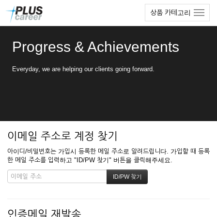
본
메
상품 카테고리
문
뉴
바
토
로
글
Progress & Achievements
가
하
기
기
Everyday, we are helping our clients going forward.
이메일 주소로 계정 찾기
아이디/비밀번호는 가입시 등록한 메일 주소로 알려드립니다. 가입할 때 등록
한 메일 주소를 입력하고 "ID/PW 찾기" 버튼을 클릭해주세요.
인증메일 재발송