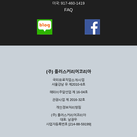
미국: 917-460-1419
FAQ
(주) 플러스커리어코리아
국외유료직업소개사업
서울강남 유 제2010-6호
해외이주알선업 제 16-04호
관광사업 제 2016-32호
개인정보처리방침
(주) 플러스커리어코리아
대표: 남광우
사업자등록번호 [214-88-59199]