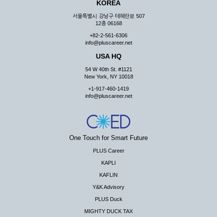
KOREA
서울특별시 강남구 테헤란로 507
12층 06168
+82-2-561-6306
info@pluscareer.net
USA HQ
54 W 40th St. #1121
New York, NY 10018
+1-917-460-1419
info@pluscareer.net
One Touch for Smart Future
PLUS Career
KAPLI
KAFLIN
Y&K Advisory
PLUS Duck
MIGHTY DUCK TAX