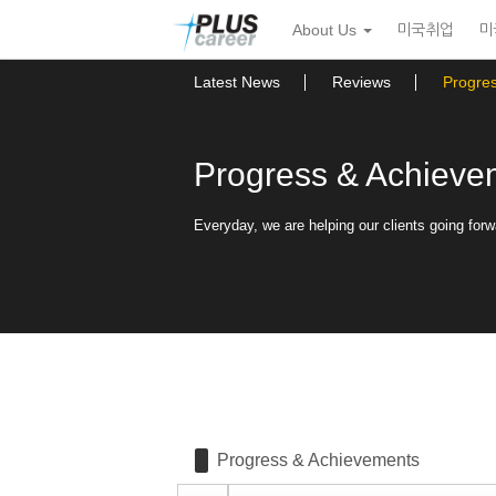
Sketchbook5, 스케치북5
Sketchbook5, 스케치북5
본
메
About Us
미국취업
미
문
뉴
바
토
로
글
Latest News
Reviews
Progre
가
하
기
기
Progress & Achieve
Everyday, we are helping our clients going forw
Progress & Achievements