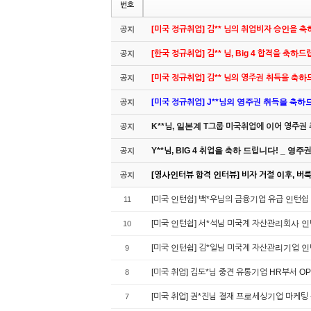
번호
[미국 정규취업] 김** 님의 취업비자 승인을 
공지
[한국 정규취업] 김** 님, Big 4 합격을 축하
공지
[미국 정규취업] 김** 님의 영주권 취득을 축
공지
[미국 정규취업] J**님의 영주권 취득을 축하드립
공지
K**님, 일본계 T그룹 미국취업에 이어 영주권
공지
Y**님, BIG 4 취업을 축하 드립니다! _ 영
공지
[영사인터뷰 합격 인터뷰] 비자 거절 이후, 버룩 
공지
[미국 인턴쉽] 백*우님의 금융기업 유급 인턴쉽
11
[미국 인턴쉽] 서*석님 미국계 자산관리회사 
10
[미국 인턴쉽] 김*일님 미국계 자산관리기업 
9
[미국 취업] 김도*님 중견 유통기업 HR부서 
8
[미국 취업] 권*진님 결재 프로세싱기업 마케팅
7