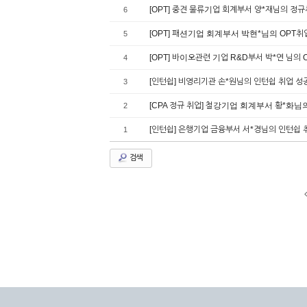
[OPT] 중견 물류기업 회계부서 양*재님의 정
6
[OPT] 패션기업 회계부서 박현*님의 OPT취
5
[OPT] 바이오관련 기업 R&D부서 박*연 님의
4
[인턴쉽] 비영리기관 손*원님의 인턴쉽 취업 성
3
[CPA 정규 취업] 철강기업 회계부서 황*화님
2
[인턴쉽] 은행기업 금융부서 서*경님의 인턴쉽
1
검색