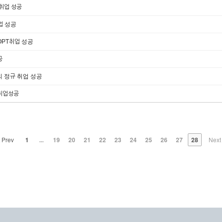
규취업 성공
업 성공
 OPT취업 성공
공
의 정규 취업 성공
 취업성공
Prev
1
...
19
20
21
22
23
24
25
26
27
28
Nex