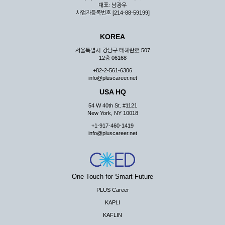
대표: 남광우
사업자등록번호 [214-88-59199]
KOREA
서울특별시 강남구 테헤란로 507
12층 06168
+82-2-561-6306
info@pluscareer.net
USA HQ
54 W 40th St. #1121
New York, NY 10018
+1-917-460-1419
info@pluscareer.net
One Touch for Smart Future
PLUS Career
KAPLI
KAFLIN