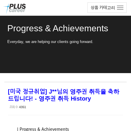
Sketchbook5, 스케치북5
Sketchbook5, 스케치북5
본
메
상품 카테고리
문
뉴
바
토
로
글
Progress & Achievements
가
하
기
기
Everyday, we are helping our clients going forward.
[미국 정규취업] J**님의 영주권 취득을 축하
드립니다! - 영주권 취득 History
조회 수
4351
ㅣProgress & Achievements