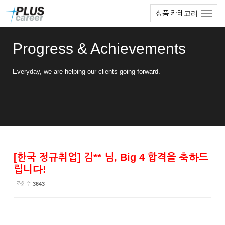
Sketchbook5, 스케치북5
Sketchbook5, 스케치북5
본
메
상품 카테고리
문
뉴
바
토
로
글
Progress & Achievements
가
하
기
기
Everyday, we are helping our clients going forward.
[한국 정규취업] 김** 님, Big 4 합격을 축하드
립니다!
조회 수
3643