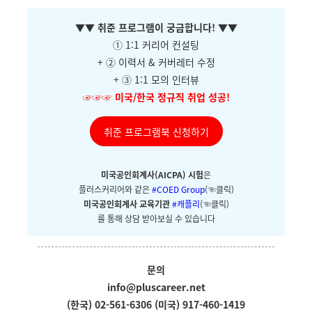
▼
▼ 취준 프로그램이 궁금합니다!
▼
▼
① 1:1 커리어 컨설팅
+ ②
이력서 & 커버레터 수정
+ ③ 1:1 모의 인터뷰
☞☞☞
미국/한국 정규직 취업 성공!
취준 프로그램북 신청하기
미국공인회계사(AICPA) 시험
은
플러스커리어와
같은
#COED Group
(☜클릭)
미국공인회계사 교육기관
#캐플리
(☜클릭)
를 통해 상담 받아보실 수 있습니다
문의
info@pluscareer.net
(한국) 02-561-6306
(미국) 917-460-1419