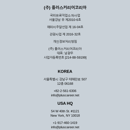
(주) 플러스커리어코리아
국외유료직업소개사업
서울강남 유 제2010-6호
해외이주알선업 제 16-04호
관광사업 제 2016-32호
개인정보처리방침
(주) 플러스커리어코리아
대표: 남광우
사업자등록번호 [214-88-59199]
KOREA
서울특별시 강남구 테헤란로 507
12층 06168
+82-2-561-6306
info@pluscareer.net
USA HQ
54 W 40th St. #1121
New York, NY 10018
+1-917-460-1419
info@pluscareer.net