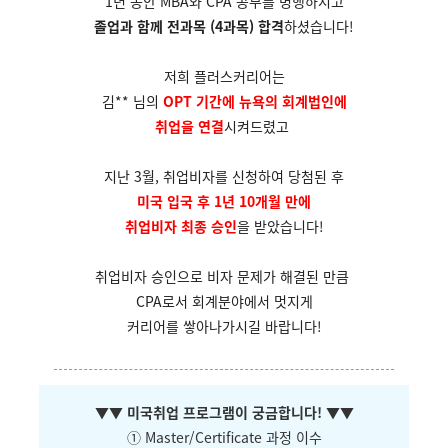
1년 동안 MBA와 CPA 공부를 병행하시고
졸업과 함께 전과목 (4과목) 합격
하셨습니다!
저희 플러스커리어는
김** 님의
OPT 기간에 뉴욕의 회계법인에
취업을 연결
시켜드렸고
지난 3월, 취업비자를 신청하여 당첨된 후
미국 입국 후 1년 10개월 만에
취업비자 최종 승인
을 받았습니다!
취업비자 승인으로 비자 문제가 해결된 만큼
CPA로서 회계분야에서 멋지게
커리어를
쌓아나가시길 바랍니다!
▼
▼ 미국취업 프로그램이 궁금합니다!
▼
▼
① Master/Certificate 과정 이수