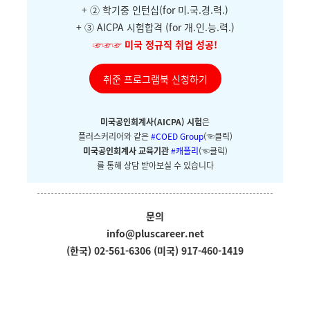
+ ②
학기중 인턴십(for 미.국.경.력.)
+ ③ AICPA 시험합격 (for 개.인.능.력.)
☞☞☞
미국 정규직 취업 성공!
취준 프로그램북 신청하기
미국공인회계사(AICPA) 시험
은
플러스커리어와
같은
#COED Group
(☜클릭)
미국공인회계사 교육기관
#캐플리
(☜클릭)
를 통해 상담 받아보실 수 있습니다
문의
info@pluscareer.net
(한국) 02-561-6306
(미국) 917-460-1419