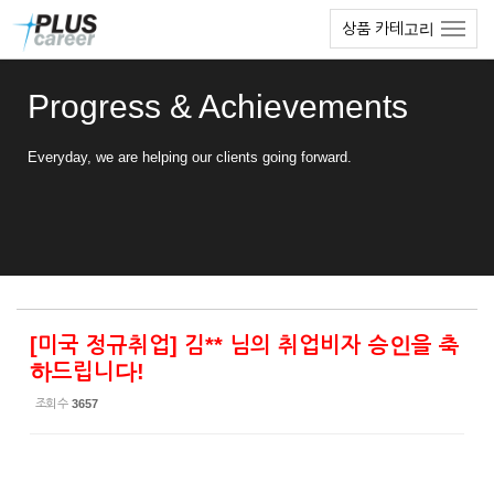
Sketchbook5, 스케치북5
Sketchbook5, 스케치북5
본
메
상품 카테고리
문
뉴
바
토
로
글
Progress & Achievements
가
하
기
기
Everyday, we are helping our clients going forward.
[미국 정규취업] 김** 님의 취업비자 승인을 축
하드립니다!
조회 수
3657