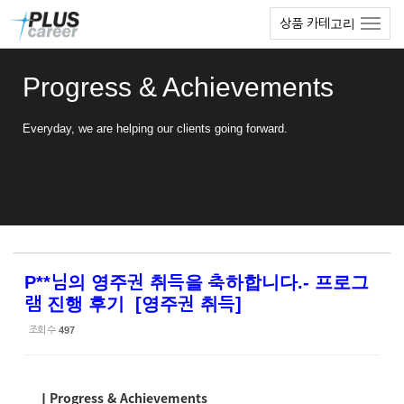
Sketchbook5, 스케치북5
Sketchbook5, 스케치북5
본
메
상품 카테고리
문
뉴
바
토
로
글
Progress & Achievements
가
하
기
기
Everyday, we are helping our clients going forward.
P**님의 영주권 취득을 축하합니다.- 프로그
램 진행 후기 [영주권 취득]
조회 수
497
ㅣProgress & Achievements