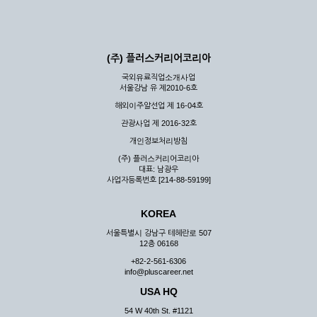
(주) 플러스커리어코리아
국외유료직업소개사업
서울강남 유 제2010-6호
해외이주알선업 제 16-04호
관광사업 제 2016-32호
개인정보처리방침
(주) 플러스커리어코리아
대표: 남광우
사업자등록번호 [214-88-59199]
KOREA
서울특별시 강남구 테헤란로 507
12층 06168
+82-2-561-6306
info@pluscareer.net
USA HQ
54 W 40th St. #1121