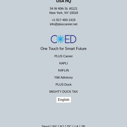
USA HQ
54 W 40th St. #1121
New York, NY 10018
+1-917-460-1419
info@pluscareer.net
One Touch for Smart Future
PLUS Career
KAPLI
KAFLIN
Y&K Advisory
PLUS Duck
MIGHTY DUCK TAX
English
|
|
|
|
|
Seoul
NY
NJ
DC
LA
SF