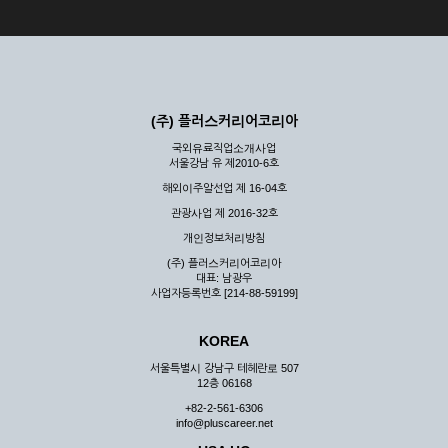
(주) 플러스커리어코리아
국외유료직업소개사업
서울강남 유 제2010-6호
해외이주알선업 제 16-04호
관광사업 제 2016-32호
개인정보처리방침
(주) 플러스커리어코리아
대표: 남광우
사업자등록번호 [214-88-59199]
KOREA
서울특별시 강남구 테헤란로 507
12층 06168
+82-2-561-6306
info@pluscareer.net