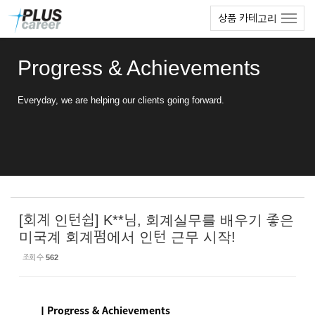
Sketchbook5, 스케치북5
Sketchbook5, 스케치북5
본
메
상품 카테고리
문
뉴
바
토
로
글
Progress & Achievements
가
하
기
기
Everyday, we are helping our clients going forward.
[회계 인턴쉽] K**님, 회계실무를 배우기 좋은
미국계 회계펌에서 인턴 근무 시작!
조회 수
562
ㅣProgress & Achievements