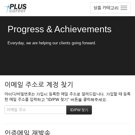
본
메
상품 카테고리
문
뉴
바
토
로
글
Progress & Achievements
가
하
기
기
Everyday, we are helping our clients going forward.
이메일 주소로 계정 찾기
아이디/비밀번호는 가입시 등록한 메일 주소로 알려드립니다. 가입할 때 등록
한 메일 주소를 입력하고 "ID/PW 찾기" 버튼을 클릭해주세요.
인증메일 재발송