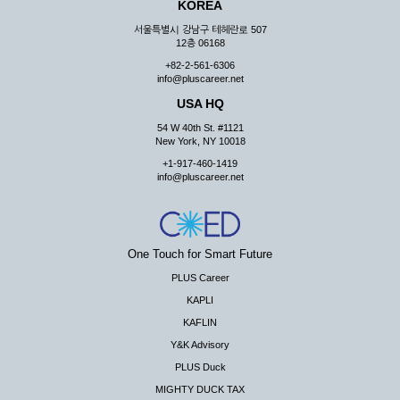
KOREA
서울특별시 강남구 테헤란로 507
12층 06168
+82-2-561-6306
info@pluscareer.net
USA HQ
54 W 40th St. #1121
New York, NY 10018
+1-917-460-1419
info@pluscareer.net
One Touch for Smart Future
PLUS Career
KAPLI
KAFLIN
Y&K Advisory
PLUS Duck
MIGHTY DUCK TAX