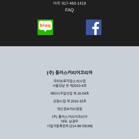
미국: 917-460-1419
FAQ
(주) 플러스커리어코리아
국외유료직업소개사업
서울강남 유 제2010-6호
해외이주알선업 제 16-04호
관광사업 제 2016-32호
개인정보처리방침
(주) 플러스커리어코리아
대표: 남광우
사업자등록번호 [214-88-59199]