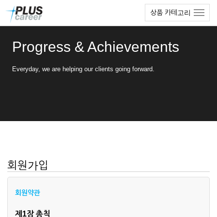
본
메
상품 카테고리
문
뉴
바
토
로
글
Progress & Achievements
가
하
기
기
Everyday, we are helping our clients going forward.
회원가입
회원약관
제1장 총칙