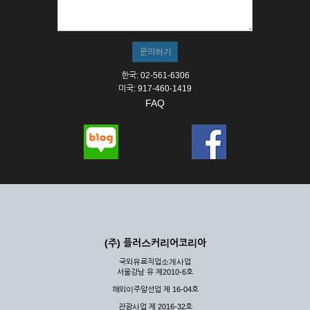
① 서비스의 이용은 연중무휴, 1일 24시간을 원칙으로 합니다.
② 시스템 점검, 교체 및 고장, 기술적인 이유, 국가비상사태, 정
전, 서비스 설비의 장애, 서비스 이용의 폭주 등의 정상적인 서비
스가 불가능할 경우 회사는 사전 공지나 예고 없이 서비스의 전
부 또는 일부를 일시적 또는 영구적으로 중지할 수 있습니다.
한국: 02-561-6306
③ 기타 회사는 서비스를 제공할 수 없는 합당한 사유가 발생한
미국: 917-460-1419
경우
FAQ
④ 회사는 제 2항 및 제 3항의 사유로 서비스의 제공이 일시적
으로 중지됨으로 인해 이용자 또는 제 3자가 입은 손해에 대하
여 배상하지 않습니다.
제3장 권리 및 의무
제6조 (회사의 의무)
① 회사는 특별한 사정이 없는 한 이용자가 신청한 후 즉시 서
비스를 이용할 수 있도록 하고 계속적, 안정적으로 서비스를 제
공할 수 있도록 최선의 노력을 다하여야 합니다.
(주) 플러스커리어코리아
② 회사는 이용자의 개인 신상 정보를 본인의 승낙 없이 타인에
국외유료직업소개사업
게 누설, 배포하여서는 안됩니다. 다만, 관계법령에 의하여 국가
서울강남 유 제2010-6호
기관 등의 합법적인 요구가 있는 경우에는 해당 되지 않습니다.
해외이주알선업 제 16-04호
③ 회사는 이용자로부터 제기되는 의견이나 불만이 정당하다고
인정할 경우에는 즉시 처리하여야 하며, 즉시 처리가 곤란한 경
관광사업 제 2016-32호