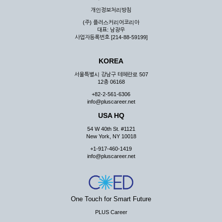
우 그 처리를 위해 노력해야 합니다.
개인정보처리방침
제7조 (회원의 의무)
(주) 플러스커리어코리아
대표: 남광우
① 회원은 ID와 비밀 번호에 관한 모든 관리의 책임이 있으며
사업자등록번호 [214-88-59199]
자신의 ID가 부정하게 사용된 경우, 이용자는 반드시 회사에 그
사실을 통보해야 합니다.
KOREA
② 회원은 이용신청서의 기재내용 중 변경된 내용이 있는 경우
서비스를 통하여 그 내용을 회사에 통지하여야 합니다.
서울특별시 강남구 테헤란로 507
12층 06168
③ 다른 회원의 ID와 비밀번호를 부당하게 사용하는 행위를
하지 않아야 합니다.
+82-2-561-6306
info@pluscareer.net
④ 회원은 회사의 서비스에서 타 사이트의 홍보행위를 하지 않
아야 하며 공공질서나 미풍약속에 위배되는 내용 혹은 저작권을
USA HQ
포함한 지적 재산권을 침해 할 수 있는 행동을 하지 않아야 합니
54 W 40th St. #1121
다.
New York, NY 10018
⑤ 회원은 회사의 사전 승낙 없이 서비스를 이용하여 어떠한 영
+1-917-460-1419
리 행위도 할 수 없습니다.
info@pluscareer.net
⑥ 회원은 관계법령, 약관의 규정, 이용안내 및 주의사항 등 회
사가 통지하는 사항을 준수하여야 하며, 기타 회사의 업무에 방
해되는 행위를 하여서는 아니 됩니다.
제8조 (회원의 관리)
One Touch for Smart Future
PLUS Career
① 회원은 언제든 이 약관에 대한 동의를 철회할 수 있습니다.