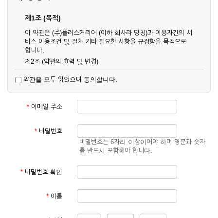
제1조 (목적)
이 약관은 (주)플러스커리어 (이하 회사라 명칭)과 이용자간의 서
비스 이용조건 및 절차 기타 필요한 사항을 규정함을 목적으로
합니다.
제2조 (약관의 효력 및 변경)
① 이 약관은 온라인으로 게시함과 동시에 효력이 발생되며, 영
약관을 모두 읽었으며 동의합니다.
업상 중요 하거나 합리적인 사유가 발생할 경우 온라인 공사를
통하여 변경할 수 있습니다.
② 회원은 변경된 약관에 동의하지 않을 경우 서비스 이용을 중
*
이메일 주소
단하고 이용계약을 해지할 수 있습니다. 약관의 효력 발생일 이
후의 계속적인 서비스 이용은 약관의 변경사항에 대해 동의한
것으로 간주됩니다.
*
비밀번호
비밀번호는 6자리 이상이어야 하며 영문과 숫자
제3조 (약관의 외 준칙)
를 반드시 포함해야 합니다.
이 약관에 명시되지 않은 사항은 회사의 공지, 이용안내 및 기타
관계법령의 규정에 따릅니다.
*
비밀번호 확인
제2장 서비스 이용 계약
*
이름
제4조 (이용계약의 성립)