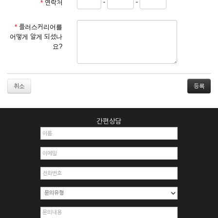
-
-
*
연락처
① 서비스 이용계약은 서비스 이용 희망자가 본 약관에 동의한
후 신청자의 실질 정보를 입력하여 회사에 신청하고 회사가 이
를 심사, 승낙함으로써 성립하며, 회사는 신청자의 실명 확인 절
*
플러스커리어를
차를 밟을 수 있습니다.
어떻게 알게 되셨나
② 회원가입시 입력한 ID는 변경할 수 없으며, 회원 1인당 한 개
요?
의 ID가 발급됩니다. 부득이한 경우로 인해 변경하고자 하는 경
우에는 해당 아이디를 해지하고 재가입해야 합니다.
③ 회사는 아래의 각 호에 해당하는 이용자에 대하여는 가입을
거절하거나 취소할 수 있으며, 실명으로 등록하지 않은 자의 일
취소
체의 권리를 제한할 수 있습니다.
1. 타인의 성명, 주민등록번호를 이용하여 신청할 경우
2. 개인정보를 허위로 기재하여 신청할 경우
간편상담
3. 경쟁 관게에 있는 이용자가 신청할 경우
4. 타인의 서비스 이용을 방해하거나, 정보를 도용한 경우
5. 기타 회사가 정한 이용신청서에 기재사항이 미비 된 경우
6. 이용자가 영업활동 또는 부정한 용도로 본 서비스를 이용할
경우
7. 회사의 정보를 사전 승낙 없이 전재, 변조, 복사하여 이용하
는 경우
8. 기타 회사가 정한 제반 사항을 위반하며 신청하는 경우
제5조 (서비스의 이용 및 중지)