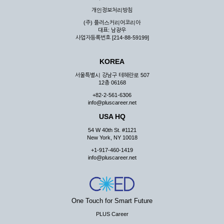
우 그 처리를 위해 노력해야 합니다.
개인정보처리방침
제7조 (회원의 의무)
(주) 플러스커리어코리아
대표: 남광우
① 회원은 ID와 비밀 번호에 관한 모든 관리의 책임이 있으며
사업자등록번호 [214-88-59199]
자신의 ID가 부정하게 사용된 경우, 이용자는 반드시 회사에 그
사실을 통보해야 합니다.
KOREA
② 회원은 이용신청서의 기재내용 중 변경된 내용이 있는 경우
서비스를 통하여 그 내용을 회사에 통지하여야 합니다.
서울특별시 강남구 테헤란로 507
12층 06168
③ 다른 회원의 ID와 비밀번호를 부당하게 사용하는 행위를
하지 않아야 합니다.
+82-2-561-6306
info@pluscareer.net
④ 회원은 회사의 서비스에서 타 사이트의 홍보행위를 하지 않
아야 하며 공공질서나 미풍약속에 위배되는 내용 혹은 저작권을
USA HQ
포함한 지적 재산권을 침해 할 수 있는 행동을 하지 않아야 합니
54 W 40th St. #1121
다.
New York, NY 10018
⑤ 회원은 회사의 사전 승낙 없이 서비스를 이용하여 어떠한 영
+1-917-460-1419
리 행위도 할 수 없습니다.
info@pluscareer.net
⑥ 회원은 관계법령, 약관의 규정, 이용안내 및 주의사항 등 회
사가 통지하는 사항을 준수하여야 하며, 기타 회사의 업무에 방
해되는 행위를 하여서는 아니 됩니다.
제8조 (회원의 관리)
One Touch for Smart Future
PLUS Career
① 회원은 언제든 이 약관에 대한 동의를 철회할 수 있습니다.