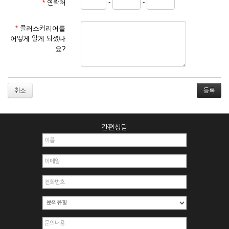
-
-
*
연락처
① 서비스 이용계약은 서비스 이용 희망자가 본 약관에 동의한
후 신청자의 실질 정보를 입력하여 회사에 신청하고 회사가 이
를 심사, 승낙함으로써 성립하며, 회사는 신청자의 실명 확인 절
*
플러스커리어를
차를 밟을 수 있습니다.
어떻게 알게 되셨나
② 회원가입시 입력한 ID는 변경할 수 없으며, 회원 1인당 한 개
요?
의 ID가 발급됩니다. 부득이한 경우로 인해 변경하고자 하는 경
우에는 해당 아이디를 해지하고 재가입해야 합니다.
③ 회사는 아래의 각 호에 해당하는 이용자에 대하여는 가입을
거절하거나 취소할 수 있으며, 실명으로 등록하지 않은 자의 일
취소
체의 권리를 제한할 수 있습니다.
1. 타인의 성명, 주민등록번호를 이용하여 신청할 경우
2. 개인정보를 허위로 기재하여 신청할 경우
간편상담
3. 경쟁 관게에 있는 이용자가 신청할 경우
4. 타인의 서비스 이용을 방해하거나, 정보를 도용한 경우
5. 기타 회사가 정한 이용신청서에 기재사항이 미비 된 경우
6. 이용자가 영업활동 또는 부정한 용도로 본 서비스를 이용할
경우
7. 회사의 정보를 사전 승낙 없이 전재, 변조, 복사하여 이용하
는 경우
8. 기타 회사가 정한 제반 사항을 위반하며 신청하는 경우
제5조 (서비스의 이용 및 중지)