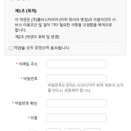
제1조 (목적)
이 약관은 (주)플러스커리어 (이하 회사라 명칭)과 이용자간의 서
비스 이용조건 및 절차 기타 필요한 사항을 규정함을 목적으로
합니다.
제2조 (약관의 효력 및 변경)
① 이 약관은 온라인으로 게시함과 동시에 효력이 발생되며, 영
약관을 모두 읽었으며 동의합니다.
업상 중요 하거나 합리적인 사유가 발생할 경우 온라인 공사를
통하여 변경할 수 있습니다.
② 회원은 변경된 약관에 동의하지 않을 경우 서비스 이용을 중
*
이메일 주소
단하고 이용계약을 해지할 수 있습니다. 약관의 효력 발생일 이
후의 계속적인 서비스 이용은 약관의 변경사항에 대해 동의한
것으로 간주됩니다.
*
비밀번호
비밀번호는 6자리 이상이어야 하며 영문과 숫자
제3조 (약관의 외 준칙)
를 반드시 포함해야 합니다.
이 약관에 명시되지 않은 사항은 회사의 공지, 이용안내 및 기타
관계법령의 규정에 따릅니다.
*
비밀번호 확인
제2장 서비스 이용 계약
*
이름
제4조 (이용계약의 성립)