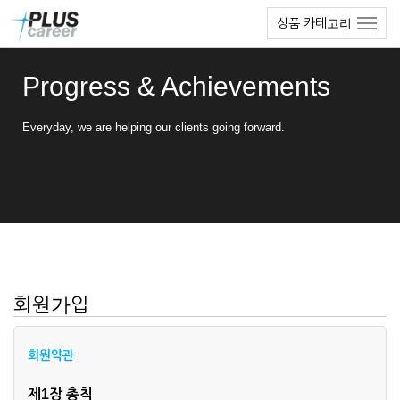
본
메
상품 카테고리
문
뉴
바
토
로
글
Progress & Achievements
가
하
기
기
Everyday, we are helping our clients going forward.
회원가입
회원약관
제1장 총칙