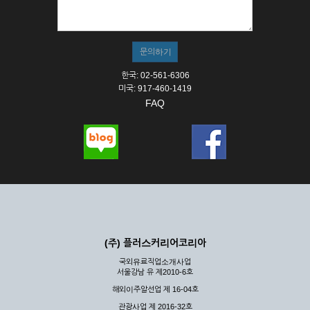
① 서비스의 이용은 연중무휴, 1일 24시간을 원칙으로 합니다.
② 시스템 점검, 교체 및 고장, 기술적인 이유, 국가비상사태, 정
전, 서비스 설비의 장애, 서비스 이용의 폭주 등의 정상적인 서비
스가 불가능할 경우 회사는 사전 공지나 예고 없이 서비스의 전
부 또는 일부를 일시적 또는 영구적으로 중지할 수 있습니다.
한국: 02-561-6306
③ 기타 회사는 서비스를 제공할 수 없는 합당한 사유가 발생한
미국: 917-460-1419
경우
FAQ
④ 회사는 제 2항 및 제 3항의 사유로 서비스의 제공이 일시적
으로 중지됨으로 인해 이용자 또는 제 3자가 입은 손해에 대하
여 배상하지 않습니다.
제3장 권리 및 의무
제6조 (회사의 의무)
① 회사는 특별한 사정이 없는 한 이용자가 신청한 후 즉시 서
비스를 이용할 수 있도록 하고 계속적, 안정적으로 서비스를 제
공할 수 있도록 최선의 노력을 다하여야 합니다.
(주) 플러스커리어코리아
② 회사는 이용자의 개인 신상 정보를 본인의 승낙 없이 타인에
국외유료직업소개사업
게 누설, 배포하여서는 안됩니다. 다만, 관계법령에 의하여 국가
서울강남 유 제2010-6호
기관 등의 합법적인 요구가 있는 경우에는 해당 되지 않습니다.
해외이주알선업 제 16-04호
③ 회사는 이용자로부터 제기되는 의견이나 불만이 정당하다고
인정할 경우에는 즉시 처리하여야 하며, 즉시 처리가 곤란한 경
관광사업 제 2016-32호