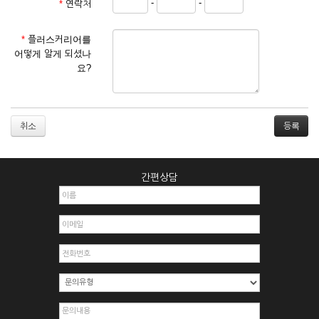
-
-
*
연락처
① 서비스 이용계약은 서비스 이용 희망자가 본 약관에 동의한
후 신청자의 실질 정보를 입력하여 회사에 신청하고 회사가 이
를 심사, 승낙함으로써 성립하며, 회사는 신청자의 실명 확인 절
*
플러스커리어를
차를 밟을 수 있습니다.
어떻게 알게 되셨나
② 회원가입시 입력한 ID는 변경할 수 없으며, 회원 1인당 한 개
요?
의 ID가 발급됩니다. 부득이한 경우로 인해 변경하고자 하는 경
우에는 해당 아이디를 해지하고 재가입해야 합니다.
③ 회사는 아래의 각 호에 해당하는 이용자에 대하여는 가입을
거절하거나 취소할 수 있으며, 실명으로 등록하지 않은 자의 일
취소
체의 권리를 제한할 수 있습니다.
1. 타인의 성명, 주민등록번호를 이용하여 신청할 경우
2. 개인정보를 허위로 기재하여 신청할 경우
간편상담
3. 경쟁 관게에 있는 이용자가 신청할 경우
4. 타인의 서비스 이용을 방해하거나, 정보를 도용한 경우
5. 기타 회사가 정한 이용신청서에 기재사항이 미비 된 경우
6. 이용자가 영업활동 또는 부정한 용도로 본 서비스를 이용할
경우
7. 회사의 정보를 사전 승낙 없이 전재, 변조, 복사하여 이용하
는 경우
8. 기타 회사가 정한 제반 사항을 위반하며 신청하는 경우
제5조 (서비스의 이용 및 중지)