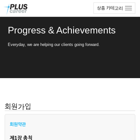
본
메
상품 카테고리
문
뉴
바
토
로
글
Progress & Achievements
가
하
기
기
Everyday, we are helping our clients going forward.
회원가입
회원약관
제1장 총칙