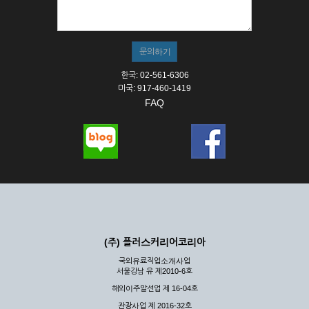
① 서비스의 이용은 연중무휴, 1일 24시간을 원칙으로 합니다.
② 시스템 점검, 교체 및 고장, 기술적인 이유, 국가비상사태, 정
전, 서비스 설비의 장애, 서비스 이용의 폭주 등의 정상적인 서비
스가 불가능할 경우 회사는 사전 공지나 예고 없이 서비스의 전
부 또는 일부를 일시적 또는 영구적으로 중지할 수 있습니다.
한국: 02-561-6306
③ 기타 회사는 서비스를 제공할 수 없는 합당한 사유가 발생한
미국: 917-460-1419
경우
FAQ
④ 회사는 제 2항 및 제 3항의 사유로 서비스의 제공이 일시적
으로 중지됨으로 인해 이용자 또는 제 3자가 입은 손해에 대하
여 배상하지 않습니다.
제3장 권리 및 의무
제6조 (회사의 의무)
① 회사는 특별한 사정이 없는 한 이용자가 신청한 후 즉시 서
비스를 이용할 수 있도록 하고 계속적, 안정적으로 서비스를 제
공할 수 있도록 최선의 노력을 다하여야 합니다.
(주) 플러스커리어코리아
② 회사는 이용자의 개인 신상 정보를 본인의 승낙 없이 타인에
국외유료직업소개사업
게 누설, 배포하여서는 안됩니다. 다만, 관계법령에 의하여 국가
서울강남 유 제2010-6호
기관 등의 합법적인 요구가 있는 경우에는 해당 되지 않습니다.
해외이주알선업 제 16-04호
③ 회사는 이용자로부터 제기되는 의견이나 불만이 정당하다고
인정할 경우에는 즉시 처리하여야 하며, 즉시 처리가 곤란한 경
관광사업 제 2016-32호