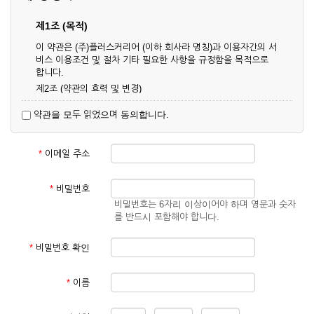
제1조 (목적)
이 약관은 (주)플러스커리어 (이하 회사라 명칭)과 이용자간의 서
비스 이용조건 및 절차 기타 필요한 사항을 규정함을 목적으로
합니다.
제2조 (약관의 효력 및 변경)
① 이 약관은 온라인으로 게시함과 동시에 효력이 발생되며, 영
약관을 모두 읽었으며 동의합니다.
업상 중요 하거나 합리적인 사유가 발생할 경우 온라인 공사를
통하여 변경할 수 있습니다.
② 회원은 변경된 약관에 동의하지 않을 경우 서비스 이용을 중
*
이메일 주소
단하고 이용계약을 해지할 수 있습니다. 약관의 효력 발생일 이
후의 계속적인 서비스 이용은 약관의 변경사항에 대해 동의한
것으로 간주됩니다.
*
비밀번호
비밀번호는 6자리 이상이어야 하며 영문과 숫자
제3조 (약관의 외 준칙)
를 반드시 포함해야 합니다.
이 약관에 명시되지 않은 사항은 회사의 공지, 이용안내 및 기타
관계법령의 규정에 따릅니다.
*
비밀번호 확인
제2장 서비스 이용 계약
*
이름
제4조 (이용계약의 성립)