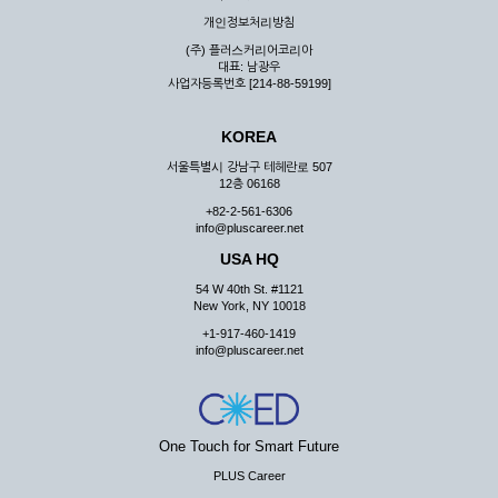
우 그 처리를 위해 노력해야 합니다.
개인정보처리방침
제7조 (회원의 의무)
(주) 플러스커리어코리아
대표: 남광우
① 회원은 ID와 비밀 번호에 관한 모든 관리의 책임이 있으며
사업자등록번호 [214-88-59199]
자신의 ID가 부정하게 사용된 경우, 이용자는 반드시 회사에 그
사실을 통보해야 합니다.
KOREA
② 회원은 이용신청서의 기재내용 중 변경된 내용이 있는 경우
서비스를 통하여 그 내용을 회사에 통지하여야 합니다.
서울특별시 강남구 테헤란로 507
12층 06168
③ 다른 회원의 ID와 비밀번호를 부당하게 사용하는 행위를
하지 않아야 합니다.
+82-2-561-6306
info@pluscareer.net
④ 회원은 회사의 서비스에서 타 사이트의 홍보행위를 하지 않
아야 하며 공공질서나 미풍약속에 위배되는 내용 혹은 저작권을
USA HQ
포함한 지적 재산권을 침해 할 수 있는 행동을 하지 않아야 합니
54 W 40th St. #1121
다.
New York, NY 10018
⑤ 회원은 회사의 사전 승낙 없이 서비스를 이용하여 어떠한 영
+1-917-460-1419
리 행위도 할 수 없습니다.
info@pluscareer.net
⑥ 회원은 관계법령, 약관의 규정, 이용안내 및 주의사항 등 회
사가 통지하는 사항을 준수하여야 하며, 기타 회사의 업무에 방
해되는 행위를 하여서는 아니 됩니다.
제8조 (회원의 관리)
One Touch for Smart Future
PLUS Career
① 회원은 언제든 이 약관에 대한 동의를 철회할 수 있습니다.