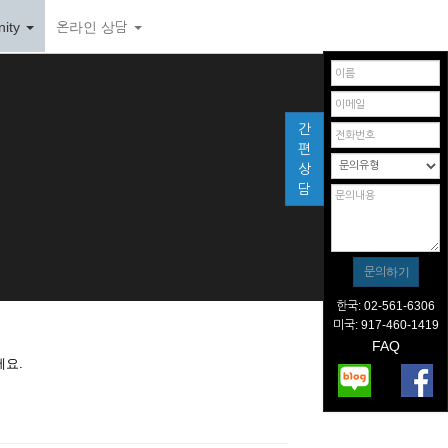
ity
온라인 상담
간
편
상
담
한국: 02-561-6306
미국: 917-460-1419
FAQ
세요.