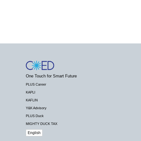
One Touch for Smart Future
PLUS Career
KAPLI
KAFLIN
Y&K Advisory
PLUS Duck
MIGHTY DUCK TAX
English