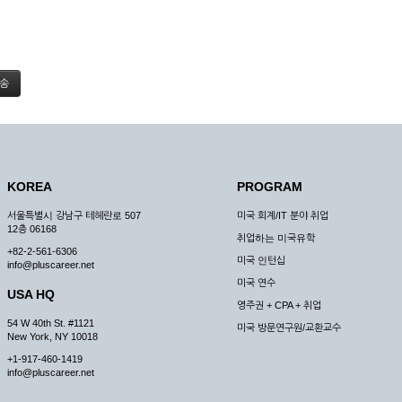
KOREA
PROGRAM
서울특별시 강남구 테헤란로 507
미국 회계/IT 분야 취업
12층 06168
취업하는 미국유학
+82-2-561-6306
미국 인턴십
info@pluscareer.net
미국 연수
USA HQ
영주권 + CPA + 취업
54 W 40th St. #1121
미국 방문연구원/교환교수
New York, NY 10018
+1-917-460-1419
info@pluscareer.net