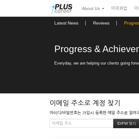
본
메
About Us
미국취업
미
문
뉴
바
토
로
글
Latest News
Reviews
Progre
가
하
기
기
Progress & Achieve
Everyday, we are helping our clients going forw
이메일 주소로 계정 찾기
아이디/비밀번호는 가입시 등록한 메일 주소로 알려드립