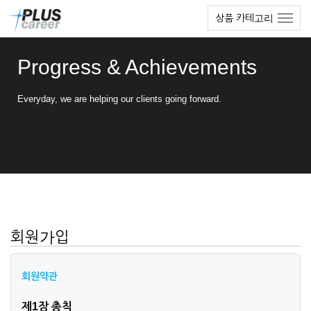
본
메
상품 카테고리
문
뉴
바
토
로
글
Progress & Achievements
가
하
기
기
Everyday, we are helping our clients going forward.
회원가입
회원약관
제1장 총칙