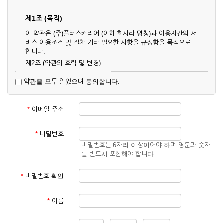
제1조 (목적)
이 약관은 (주)플러스커리어 (이하 회사라 명칭)과 이용자간의 서
비스 이용조건 및 절차 기타 필요한 사항을 규정함을 목적으로
합니다.
제2조 (약관의 효력 및 변경)
① 이 약관은 온라인으로 게시함과 동시에 효력이 발생되며, 영
약관을 모두 읽었으며 동의합니다.
업상 중요 하거나 합리적인 사유가 발생할 경우 온라인 공사를
통하여 변경할 수 있습니다.
② 회원은 변경된 약관에 동의하지 않을 경우 서비스 이용을 중
*
이메일 주소
단하고 이용계약을 해지할 수 있습니다. 약관의 효력 발생일 이
후의 계속적인 서비스 이용은 약관의 변경사항에 대해 동의한
것으로 간주됩니다.
*
비밀번호
비밀번호는 6자리 이상이어야 하며 영문과 숫자
제3조 (약관의 외 준칙)
를 반드시 포함해야 합니다.
이 약관에 명시되지 않은 사항은 회사의 공지, 이용안내 및 기타
관계법령의 규정에 따릅니다.
*
비밀번호 확인
제2장 서비스 이용 계약
*
이름
제4조 (이용계약의 성립)