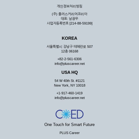
우 그 처리를 위해 노력해야 합니다.
개인정보처리방침
제7조 (회원의 의무)
(주) 플러스커리어코리아
대표: 남광우
① 회원은 ID와 비밀 번호에 관한 모든 관리의 책임이 있으며
사업자등록번호 [214-88-59199]
자신의 ID가 부정하게 사용된 경우, 이용자는 반드시 회사에 그
사실을 통보해야 합니다.
KOREA
② 회원은 이용신청서의 기재내용 중 변경된 내용이 있는 경우
서비스를 통하여 그 내용을 회사에 통지하여야 합니다.
서울특별시 강남구 테헤란로 507
12층 06168
③ 다른 회원의 ID와 비밀번호를 부당하게 사용하는 행위를
하지 않아야 합니다.
+82-2-561-6306
info@pluscareer.net
④ 회원은 회사의 서비스에서 타 사이트의 홍보행위를 하지 않
아야 하며 공공질서나 미풍약속에 위배되는 내용 혹은 저작권을
USA HQ
포함한 지적 재산권을 침해 할 수 있는 행동을 하지 않아야 합니
54 W 40th St. #1121
다.
New York, NY 10018
⑤ 회원은 회사의 사전 승낙 없이 서비스를 이용하여 어떠한 영
+1-917-460-1419
리 행위도 할 수 없습니다.
info@pluscareer.net
⑥ 회원은 관계법령, 약관의 규정, 이용안내 및 주의사항 등 회
사가 통지하는 사항을 준수하여야 하며, 기타 회사의 업무에 방
해되는 행위를 하여서는 아니 됩니다.
제8조 (회원의 관리)
One Touch for Smart Future
PLUS Career
① 회원은 언제든 이 약관에 대한 동의를 철회할 수 있습니다.