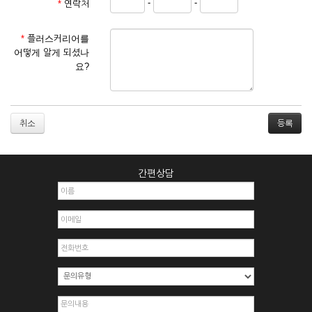
-
-
*
연락처
① 서비스 이용계약은 서비스 이용 희망자가 본 약관에 동의한
후 신청자의 실질 정보를 입력하여 회사에 신청하고 회사가 이
를 심사, 승낙함으로써 성립하며, 회사는 신청자의 실명 확인 절
*
플러스커리어를
차를 밟을 수 있습니다.
어떻게 알게 되셨나
② 회원가입시 입력한 ID는 변경할 수 없으며, 회원 1인당 한 개
요?
의 ID가 발급됩니다. 부득이한 경우로 인해 변경하고자 하는 경
우에는 해당 아이디를 해지하고 재가입해야 합니다.
③ 회사는 아래의 각 호에 해당하는 이용자에 대하여는 가입을
거절하거나 취소할 수 있으며, 실명으로 등록하지 않은 자의 일
취소
체의 권리를 제한할 수 있습니다.
1. 타인의 성명, 주민등록번호를 이용하여 신청할 경우
2. 개인정보를 허위로 기재하여 신청할 경우
간편상담
3. 경쟁 관게에 있는 이용자가 신청할 경우
4. 타인의 서비스 이용을 방해하거나, 정보를 도용한 경우
5. 기타 회사가 정한 이용신청서에 기재사항이 미비 된 경우
6. 이용자가 영업활동 또는 부정한 용도로 본 서비스를 이용할
경우
7. 회사의 정보를 사전 승낙 없이 전재, 변조, 복사하여 이용하
는 경우
8. 기타 회사가 정한 제반 사항을 위반하며 신청하는 경우
제5조 (서비스의 이용 및 중지)