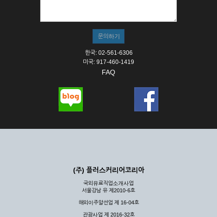
① 서비스의 이용은 연중무휴, 1일 24시간을 원칙으로 합니다.
② 시스템 점검, 교체 및 고장, 기술적인 이유, 국가비상사태, 정
전, 서비스 설비의 장애, 서비스 이용의 폭주 등의 정상적인 서비
스가 불가능할 경우 회사는 사전 공지나 예고 없이 서비스의 전
부 또는 일부를 일시적 또는 영구적으로 중지할 수 있습니다.
한국: 02-561-6306
③ 기타 회사는 서비스를 제공할 수 없는 합당한 사유가 발생한
미국: 917-460-1419
경우
FAQ
④ 회사는 제 2항 및 제 3항의 사유로 서비스의 제공이 일시적
으로 중지됨으로 인해 이용자 또는 제 3자가 입은 손해에 대하
여 배상하지 않습니다.
제3장 권리 및 의무
제6조 (회사의 의무)
① 회사는 특별한 사정이 없는 한 이용자가 신청한 후 즉시 서
비스를 이용할 수 있도록 하고 계속적, 안정적으로 서비스를 제
공할 수 있도록 최선의 노력을 다하여야 합니다.
(주) 플러스커리어코리아
② 회사는 이용자의 개인 신상 정보를 본인의 승낙 없이 타인에
국외유료직업소개사업
게 누설, 배포하여서는 안됩니다. 다만, 관계법령에 의하여 국가
서울강남 유 제2010-6호
기관 등의 합법적인 요구가 있는 경우에는 해당 되지 않습니다.
해외이주알선업 제 16-04호
③ 회사는 이용자로부터 제기되는 의견이나 불만이 정당하다고
인정할 경우에는 즉시 처리하여야 하며, 즉시 처리가 곤란한 경
관광사업 제 2016-32호