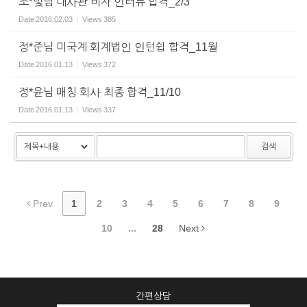
조*빛님 대사관 비자 인터뷰 합격_2/3
Date
2016.02.03
Views
385
정*준님 미국계 회계법인 인턴쉽 합격_11월
Date
2016.01.13
Views
372
정*윤님 매칭 회사 최종 합격_11/10
Date
2016.01.13
Views
337
검색
Prev
1
2
3
4
5
6
7
8
9
10
...
28
Next
간편상담