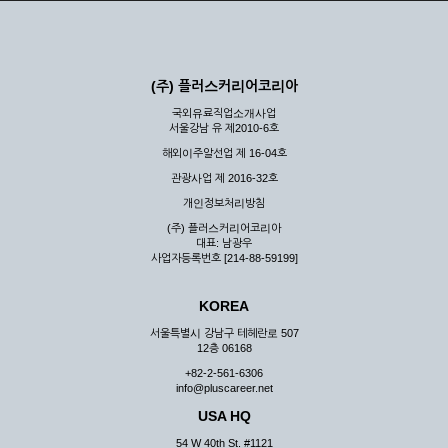
(주) 플러스커리어코리아
국외유료직업소개사업
서울강남 유 제2010-6호
해외이주알선업 제 16-04호
관광사업 제 2016-32호
개인정보처리방침
(주) 플러스커리어코리아
대표: 남광우
사업자등록번호 [214-88-59199]
KOREA
서울특별시 강남구 테헤란로 507
12층 06168
+82-2-561-6306
info@pluscareer.net
USA HQ
54 W 40th St. #1121