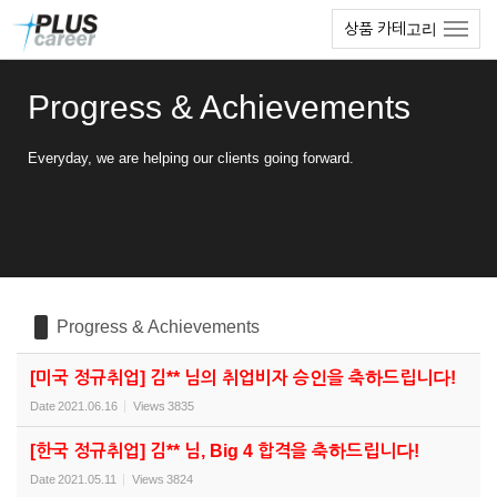
Sketchbook5, 스케치북5
Sketchbook5, 스케치북5
본
메
상품 카테고리
문
뉴
바
토
로
글
Progress & Achievements
가
하
기
기
Everyday, we are helping our clients going forward.
Progress & Achievements
[미국 정규취업] 김** 님의 취업비자 승인을 축하드립니다!
Date
2021.06.16
Views
3835
[한국 정규취업] 김** 님, Big 4 합격을 축하드립니다!
Date
2021.05.11
Views
3824