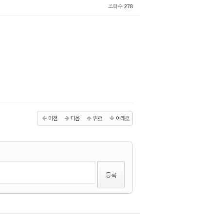
조회 수
278
이전
다음
위로
아래로