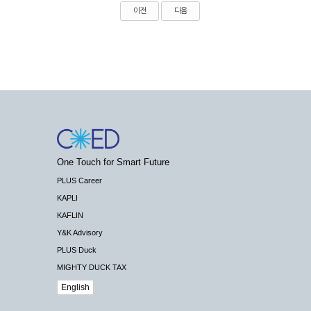
이전
다음
One Touch for Smart Future
PLUS Career
KAPLI
KAFLIN
Y&K Advisory
PLUS Duck
MIGHTY DUCK TAX
English