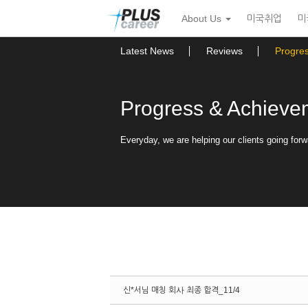
Sketchbook5, 스케치북5
Sketchbook5, 스케치북5
본
메
About Us
미국취업
미
문
뉴
바
토
로
글
Latest News
Reviews
Progre
가
하
기
기
Progress & Achieve
Everyday, we are helping our clients going forw
신*서님 매칭 회사 최종 합격_11/4