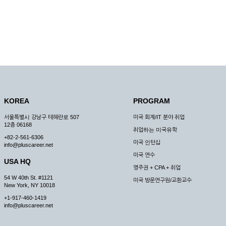
KOREA
PROGRAM
서울특별시 강남구 테헤란로 507
미국 회계/IT 분야 취업
12층 06168
취업하는 미국유학
+82-2-561-6306
미국 인턴십
info@pluscareer.net
미국 연수
USA HQ
영주권 + CPA + 취업
54 W 40th St. #1121
미국 방문연구원/교환교수
New York, NY 10018
+1-917-460-1419
info@pluscareer.net