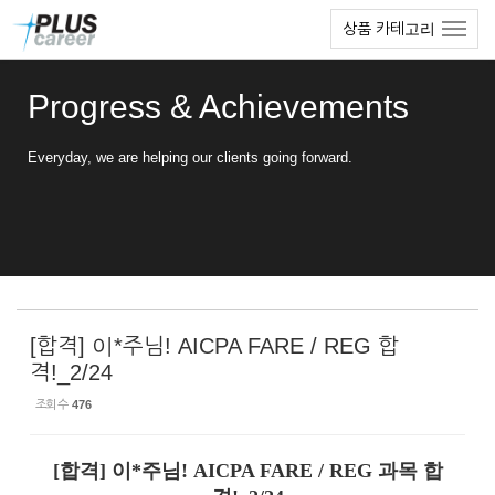
Sketchbook5, 스케치북5
Sketchbook5, 스케치북5
본
메
상품 카테고리
문
뉴
바
토
로
글
Progress & Achievements
가
하
기
기
Everyday, we are helping our clients going forward.
[합격] 이*주님! AICPA FARE / REG 합
격!_2/24
조회 수
476
[합격] 이*주님! AICPA FARE / REG 과목 합