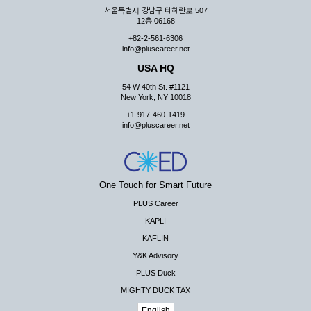
서울특별시 강남구 테헤란로 507
12층 06168
+82-2-561-6306
info@pluscareer.net
USA HQ
54 W 40th St. #1121
New York, NY 10018
+1-917-460-1419
info@pluscareer.net
One Touch for Smart Future
PLUS Career
KAPLI
KAFLIN
Y&K Advisory
PLUS Duck
MIGHTY DUCK TAX
English