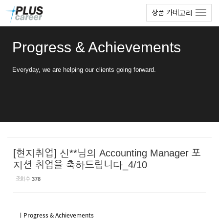
Sketchbook5, 스케치북5
Sketchbook5, 스케치북5
본
메
상품 카테고리
문
뉴
바
토
로
글
Progress & Achievements
가
하
기
기
Everyday, we are helping our clients going forward.
[현지취업] 신**님의 Accounting Manager 포
지션 취업을 축하드립니다_4/10
조회 수
378
ㅣProgress & Achievements