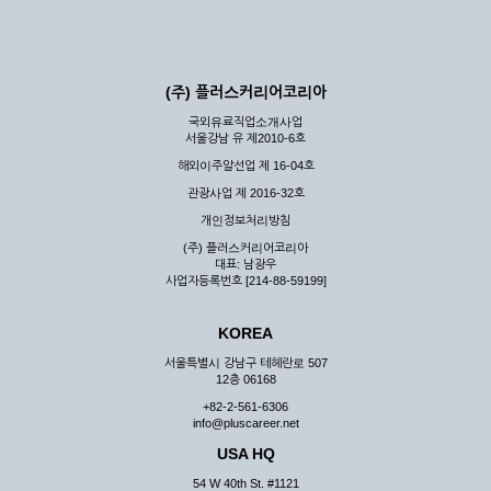
(주) 플러스커리어코리아
국외유료직업소개사업
서울강남 유 제2010-6호
해외이주알선업 제 16-04호
관광사업 제 2016-32호
개인정보처리방침
(주) 플러스커리어코리아
대표: 남광우
사업자등록번호 [214-88-59199]
KOREA
서울특별시 강남구 테헤란로 507
12층 06168
+82-2-561-6306
info@pluscareer.net
USA HQ
54 W 40th St. #1121