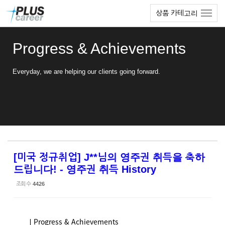
Sketchbook5, 스케치북5
Sketchbook5, 스케치북5
본
메
상품 카테고리
문
뉴
바
토
로
글
Progress & Achievements
가
하
기
기
Everyday, we are helping our clients going forward.
[미국 정규취업] J**님의 영주권 취득을 축하
드립니다! - 영주권 취득 History
조회 수
4426
ㅣProgress & Achievements