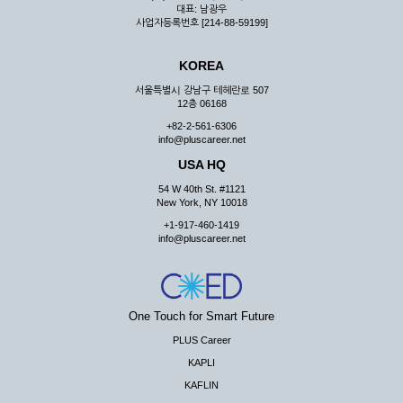
대표: 남광우
사업자등록번호 [214-88-59199]
KOREA
서울특별시 강남구 테헤란로 507
12층 06168
+82-2-561-6306
info@pluscareer.net
USA HQ
54 W 40th St. #1121
New York, NY 10018
+1-917-460-1419
info@pluscareer.net
One Touch for Smart Future
PLUS Career
KAPLI
KAFLIN