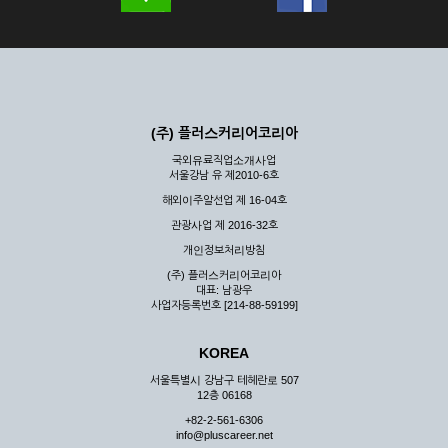
(주) 플러스커리어코리아
국외유료직업소개사업
서울강남 유 제2010-6호
해외이주알선업 제 16-04호
관광사업 제 2016-32호
개인정보처리방침
(주) 플러스커리어코리아
대표: 남광우
사업자등록번호 [214-88-59199]
KOREA
서울특별시 강남구 테헤란로 507
12층 06168
+82-2-561-6306
info@pluscareer.net