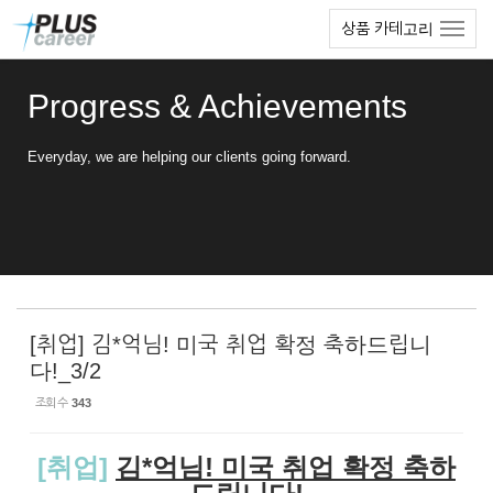
Sketchbook5, 스케치북5
Sketchbook5, 스케치북5
본
메
상품 카테고리
문
뉴
바
토
로
글
Progress & Achievements
가
하
기
기
Everyday, we are helping our clients going forward.
[취업] 김*억님! 미국 취업 확정 축하드립니
다!_3/2
조회 수
343
[취업]
김*억님! 미국 취업 확정 축하