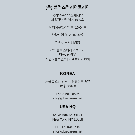
(주) 플러스커리어코리아
국외유료직업소개사업
서울강남 유 제2010-6호
해외이주알선업 제 16-04호
관광사업 제 2016-32호
개인정보처리방침
(주) 플러스커리어코리아
대표: 남광우
사업자등록번호 [214-88-59199]
KOREA
서울특별시 강남구 테헤란로 507
12층 06168
+82-2-561-6306
info@pluscareer.net
USA HQ
54 W 40th St. #1121
New York, NY 10018
+1-917-460-1419
info@pluscareer.net