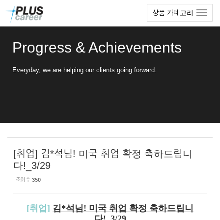
Sketchbook5, 스케치북5
Sketchbook5, 스케치북5
본
메
상품 카테고리
문
뉴
바
토
로
글
Progress & Achievements
가
하
기
기
Everyday, we are helping our clients going forward.
[취업] 김*석님! 미국 취업 확정 축하드립니
다!_3/29
조회 수
350
[취업]
김*석님! 미국 취업 확정 축하드립니
다!_3/29