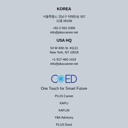
KOREA
서울특별시 강남구 테헤란로 507
12층 06168
+82-2-561-6306
info@pluscareer.net
USA HQ
54 W 40th St. #1121
New York, NY 10018
+1-917-460-1419
info@pluscareer.net
One Touch for Smart Future
PLUS Career
KAPLI
KAFLIN
Y&K Advisory
PLUS Duck