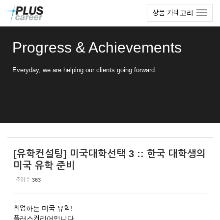
Sketchbook5, 스케치북5
Sketchbook5, 스케치북5
본
메
상품 카테고리
문
뉴
바
토
로
글
Progress & Achievements
가
하
기
기
Everyday, we are helping our clients going forward.
[유학컨설팅] 미국대학선택 3 :: 한국 대학생의
미국 유학 준비
조회 수
363
취업하는 미국 유학!
플러스커리어입니다.