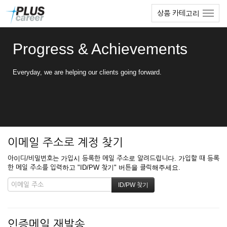
본
메
상품 카테고리
문
뉴
바
토
로
글
Progress & Achievements
가
하
기
기
Everyday, we are helping our clients going forward.
이메일 주소로 계정 찾기
아이디/비밀번호는 가입시 등록한 메일 주소로 알려드립니다. 가입할 때 등록
한 메일 주소를 입력하고 "ID/PW 찾기" 버튼을 클릭해주세요.
인증메일 재발송