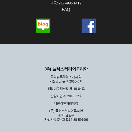
미국: 917-460-1419
FAQ
(주) 플러스커리어코리아
국외유료직업소개사업
서울강남 유 제2010-6호
해외이주알선업 제 16-04호
관광사업 제 2016-32호
개인정보처리방침
(주) 플러스커리어코리아
대표: 남광우
사업자등록번호 [214-88-59199]