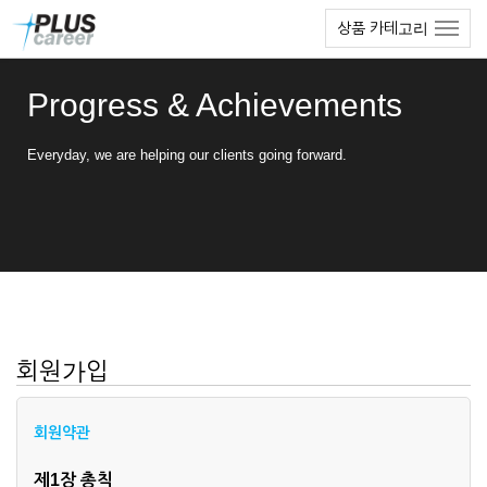
본
메
상품 카테고리
문
뉴
바
토
로
글
Progress & Achievements
가
하
기
기
Everyday, we are helping our clients going forward.
회원가입
회원약관
제1장 총칙