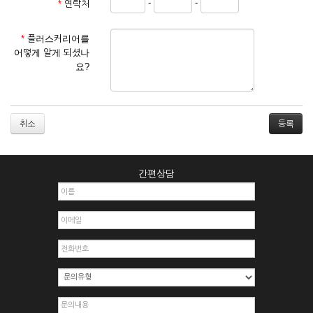
-
-
*
연락처
① 서비스 이용계약은 서비스 이용 희망자가 본 약관에 동의한
후 신청자의 실질 정보를 입력하여 회사에 신청하고 회사가 이
를 심사, 승낙함으로써 성립하며, 회사는 신청자의 실명 확인 절
*
플러스커리어를
차를 밟을 수 있습니다.
어떻게 알게 되셨나
② 회원가입시 입력한 ID는 변경할 수 없으며, 회원 1인당 한 개
요?
의 ID가 발급됩니다. 부득이한 경우로 인해 변경하고자 하는 경
우에는 해당 아이디를 해지하고 재가입해야 합니다.
③ 회사는 아래의 각 호에 해당하는 이용자에 대하여는 가입을
거절하거나 취소할 수 있으며, 실명으로 등록하지 않은 자의 일
취소
체의 권리를 제한할 수 있습니다.
1. 타인의 성명, 주민등록번호를 이용하여 신청할 경우
2. 개인정보를 허위로 기재하여 신청할 경우
간편상담
3. 경쟁 관게에 있는 이용자가 신청할 경우
4. 타인의 서비스 이용을 방해하거나, 정보를 도용한 경우
5. 기타 회사가 정한 이용신청서에 기재사항이 미비 된 경우
6. 이용자가 영업활동 또는 부정한 용도로 본 서비스를 이용할
경우
7. 회사의 정보를 사전 승낙 없이 전재, 변조, 복사하여 이용하
는 경우
8. 기타 회사가 정한 제반 사항을 위반하며 신청하는 경우
제5조 (서비스의 이용 및 중지)