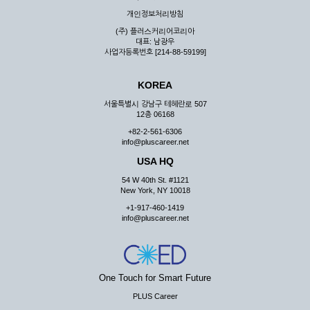
우 그 처리를 위해 노력해야 합니다.
개인정보처리방침
제7조 (회원의 의무)
(주) 플러스커리어코리아
대표: 남광우
① 회원은 ID와 비밀 번호에 관한 모든 관리의 책임이 있으며
사업자등록번호 [214-88-59199]
자신의 ID가 부정하게 사용된 경우, 이용자는 반드시 회사에 그
사실을 통보해야 합니다.
KOREA
② 회원은 이용신청서의 기재내용 중 변경된 내용이 있는 경우
서비스를 통하여 그 내용을 회사에 통지하여야 합니다.
서울특별시 강남구 테헤란로 507
12층 06168
③ 다른 회원의 ID와 비밀번호를 부당하게 사용하는 행위를
하지 않아야 합니다.
+82-2-561-6306
info@pluscareer.net
④ 회원은 회사의 서비스에서 타 사이트의 홍보행위를 하지 않
아야 하며 공공질서나 미풍약속에 위배되는 내용 혹은 저작권을
USA HQ
포함한 지적 재산권을 침해 할 수 있는 행동을 하지 않아야 합니
54 W 40th St. #1121
다.
New York, NY 10018
⑤ 회원은 회사의 사전 승낙 없이 서비스를 이용하여 어떠한 영
+1-917-460-1419
리 행위도 할 수 없습니다.
info@pluscareer.net
⑥ 회원은 관계법령, 약관의 규정, 이용안내 및 주의사항 등 회
사가 통지하는 사항을 준수하여야 하며, 기타 회사의 업무에 방
해되는 행위를 하여서는 아니 됩니다.
제8조 (회원의 관리)
One Touch for Smart Future
PLUS Career
① 회원은 언제든 이 약관에 대한 동의를 철회할 수 있습니다.