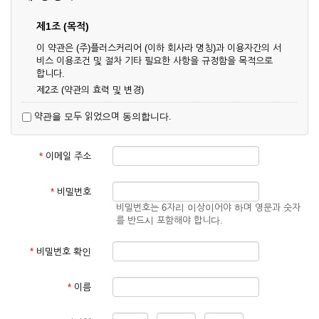
제1조 (목적)
이 약관은 (주)플러스커리어 (이하 회사라 명칭)과 이용자간의 서
비스 이용조건 및 절차 기타 필요한 사항을 규정함을 목적으로
합니다.
제2조 (약관의 효력 및 변경)
① 이 약관은 온라인으로 게시함과 동시에 효력이 발생되며, 영
약관을 모두 읽었으며 동의합니다.
업상 중요 하거나 합리적인 사유가 발생할 경우 온라인 공사를
통하여 변경할 수 있습니다.
② 회원은 변경된 약관에 동의하지 않을 경우 서비스 이용을 중
*
이메일 주소
단하고 이용계약을 해지할 수 있습니다. 약관의 효력 발생일 이
후의 계속적인 서비스 이용은 약관의 변경사항에 대해 동의한
것으로 간주됩니다.
*
비밀번호
비밀번호는 6자리 이상이어야 하며 영문과 숫자
제3조 (약관의 외 준칙)
를 반드시 포함해야 합니다.
이 약관에 명시되지 않은 사항은 회사의 공지, 이용안내 및 기타
관계법령의 규정에 따릅니다.
*
비밀번호 확인
제2장 서비스 이용 계약
*
이름
제4조 (이용계약의 성립)