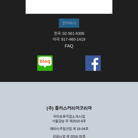
① 서비스의 이용은 연중무휴, 1일 24시간을 원칙으로 합니다.
② 시스템 점검, 교체 및 고장, 기술적인 이유, 국가비상사태, 정
전, 서비스 설비의 장애, 서비스 이용의 폭주 등의 정상적인 서비
스가 불가능할 경우 회사는 사전 공지나 예고 없이 서비스의 전
부 또는 일부를 일시적 또는 영구적으로 중지할 수 있습니다.
한국: 02-561-6306
③ 기타 회사는 서비스를 제공할 수 없는 합당한 사유가 발생한
미국: 917-460-1419
경우
FAQ
④ 회사는 제 2항 및 제 3항의 사유로 서비스의 제공이 일시적
으로 중지됨으로 인해 이용자 또는 제 3자가 입은 손해에 대하
여 배상하지 않습니다.
제3장 권리 및 의무
제6조 (회사의 의무)
① 회사는 특별한 사정이 없는 한 이용자가 신청한 후 즉시 서
비스를 이용할 수 있도록 하고 계속적, 안정적으로 서비스를 제
공할 수 있도록 최선의 노력을 다하여야 합니다.
(주) 플러스커리어코리아
② 회사는 이용자의 개인 신상 정보를 본인의 승낙 없이 타인에
국외유료직업소개사업
게 누설, 배포하여서는 안됩니다. 다만, 관계법령에 의하여 국가
서울강남 유 제2010-6호
기관 등의 합법적인 요구가 있는 경우에는 해당 되지 않습니다.
해외이주알선업 제 16-04호
③ 회사는 이용자로부터 제기되는 의견이나 불만이 정당하다고
인정할 경우에는 즉시 처리하여야 하며, 즉시 처리가 곤란한 경
관광사업 제 2016-32호