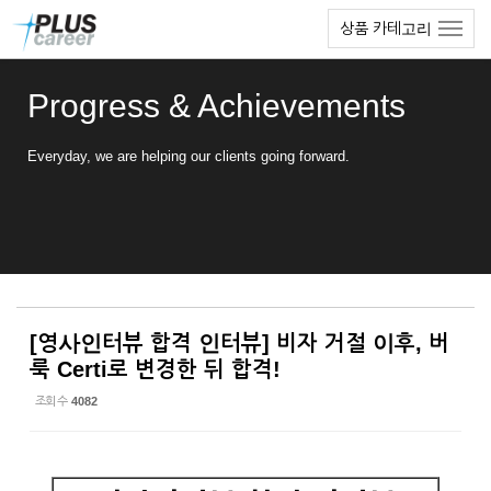
Sketchbook5, 스케치북5
Sketchbook5, 스케치북5
본
메
상품 카테고리
문
뉴
바
토
로
글
Progress & Achievements
가
하
기
기
Everyday, we are helping our clients going forward.
[영사인터뷰 합격 인터뷰] 비자 거절 이후, 버
룩 Certi로 변경한 뒤 합격!
조회 수
4082