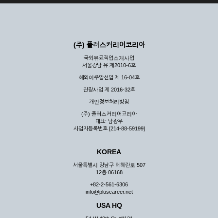
(주) 플러스커리어코리아
국외유료직업소개사업
서울강남 유 제2010-6호
해외이주알선업 제 16-04호
관광사업 제 2016-32호
개인정보처리방침
(주) 플러스커리어코리아
대표: 남광우
사업자등록번호 [214-88-59199]
KOREA
서울특별시 강남구 테헤란로 507
12층 06168
+82-2-561-6306
info@pluscareer.net
USA HQ