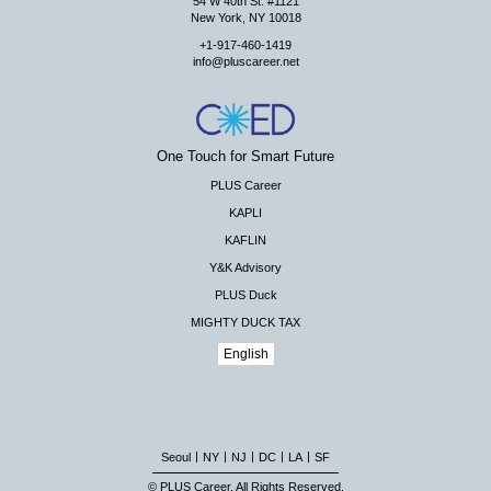
54 W 40th St. #1121
New York, NY 10018
+1-917-460-1419
info@pluscareer.net
One Touch for Smart Future
PLUS Career
KAPLI
KAFLIN
Y&K Advisory
PLUS Duck
MIGHTY DUCK TAX
English
|
|
|
|
|
Seoul
NY
NJ
DC
LA
SF
© PLUS Career. All Rights Reserved.