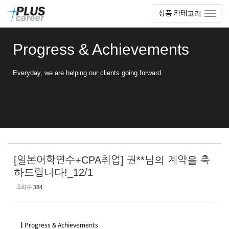
Sketchbook5, 스케치북5
Sketchbook5, 스케치북5
본
메
상품 카테고리
문
뉴
바
토
로
글
Progress & Achievements
가
하
기
기
Everyday, we are helping our clients going forward.
[일본어학연수+CPA취업] 권**님의 계약을 축
하드립니다!_12/1
조회 수
384
ㅣ
Progress & Achievements