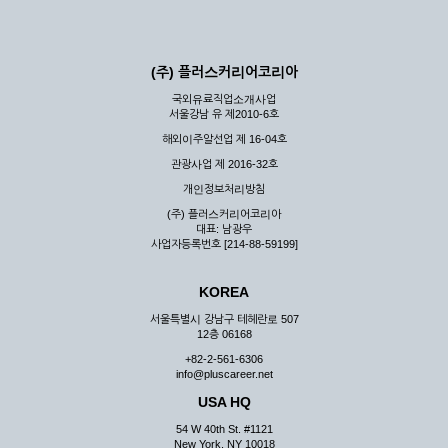
(주) 플러스커리어코리아
국외유료직업소개사업
서울강남 유 제2010-6호
해외이주알선업 제 16-04호
관광사업 제 2016-32호
개인정보처리방침
(주) 플러스커리어코리아
대표: 남광우
사업자등록번호 [214-88-59199]
KOREA
서울특별시 강남구 테헤란로 507
12층 06168
+82-2-561-6306
info@pluscareer.net
USA HQ
54 W 40th St. #1121
New York, NY 10018