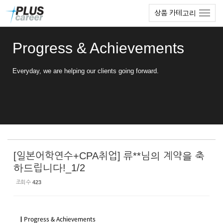
Sketchbook5, 스케치북5
Sketchbook5, 스케치북5
본
메
상품 카테고리
문
뉴
바
토
로
글
Progress & Achievements
가
하
기
기
Everyday, we are helping our clients going forward.
[일본어학연수+CPA취업] 류**님의 계약을 축
하드립니다!_1/2
조회 수
423
ㅣ
Progress & Achievements