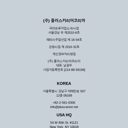
(주) 플러스커리어코리아
국외유료직업소개사업
서울강남 유 제2010-6호
해외이주알선업 제 16-04호
관광사업 제 2016-32호
개인정보처리방침
(주) 플러스커리어코리아
대표: 남광우
사업자등록번호 [214-88-59199]
KOREA
서울특별시 강남구 테헤란로 507
12층 06168
+82-2-561-6306
info@pluscareer.net
USA HQ
54 W 40th St. #1121
New York, NY 10018