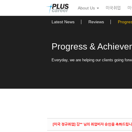
Sketchbook5, 스케치북5
Sketchbook5, 스케치북5
본
메
About Us
미국취업
미
문
뉴
바
토
로
글
Latest News
Reviews
Progre
가
하
기
기
Progress & Achieve
Everyday, we are helping our clients going forw
[미국 정규취업] 김** 님의 취업비자 승인을 축하드립니