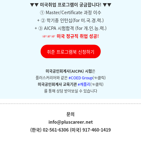
▼
▼ 미국취업 프로그램이 궁금합니다!
▼
▼
① Master/Certificate 과정 이수
+ ②
학기중 인턴십(for 미.국.경.력.)
+ ③ AICPA 시험합격 (for 개.인.능.력.)
☞☞☞
미국 정규직 취업 성공!
취준 프로그램북 신청하기
미국공인회계사(AICPA) 시험
은
플러스커리어와
같은
#COED Group
(☜클릭)
미국공인회계사 교육기관
#캐플리
(☜클릭)
를 통해 상담 받아보실 수 있습니다
문의
info@pluscareer.net
(한국) 02-561-6306
(미국) 917-460-1419