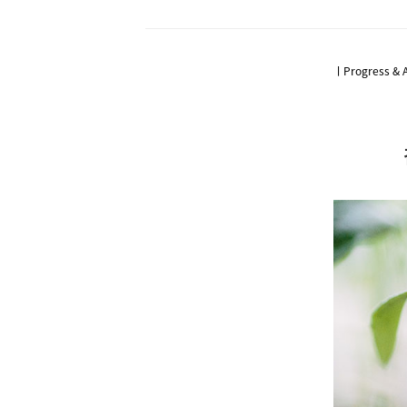
ㅣProgress & 