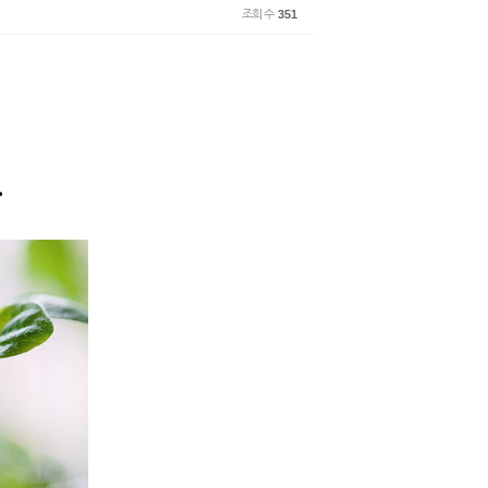
조회 수
351
.