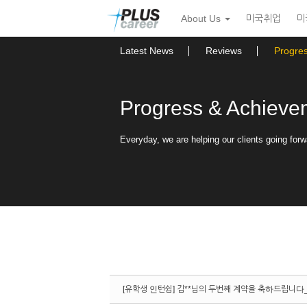
Sketchbook5, 스케치북5
Sketchbook5, 스케치북5
본
메
About Us
미국취업
미
문
뉴
바
토
로
글
Latest News
Reviews
Progre
가
하
기
기
Progress & Achieve
Everyday, we are helping our clients going forw
[유학생 인턴쉽] 김**님의 두번째 계약을 축하드립니다_