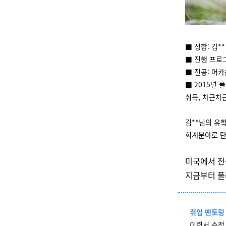
■ 성함: 김**
■ 진행 프로그
■ 전공: 어
■ 2015년 
취득, 차근차
김**님의 유
회계분야로 탄
미국에서 
지금부터 플
취업 멘토링
이력서 수정,