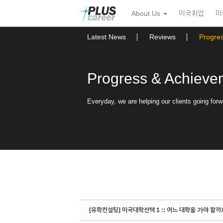
Sketchbook5, 스케치북5
Sketchbook5, 스케치북5
본
메
About Us
미국취업
미
문
뉴
바
토
로
글
Latest News
Reviews
Progre
가
하
기
기
Progress & Achieve
Everyday, we are helping our clients going forw
[유학컨설팅] 미국대학선택 1 :: 어느 대학을 가야 할까