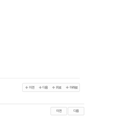
이전
다음
위로
아래로
이전
다음