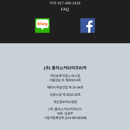
미국: 917-460-1419
FAQ
(주) 플러스커리어코리아
국외유료직업소개사업
서울강남 유 제2010-6호
해외이주알선업 제 16-04호
관광사업 제 2016-32호
개인정보처리방침
(주) 플러스커리어코리아
대표: 남광우
사업자등록번호 [214-88-59199]