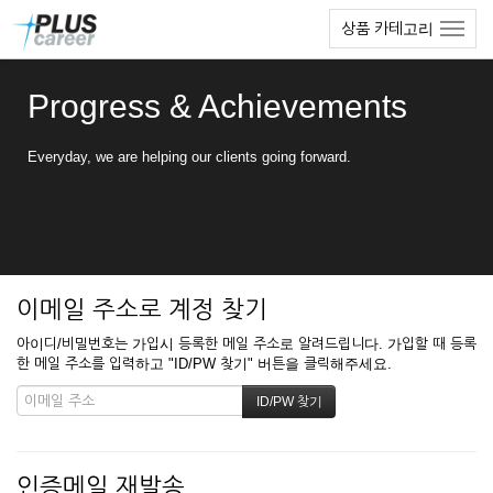
본
메
상품 카테고리
문
뉴
바
토
로
글
Progress & Achievements
가
하
기
기
Everyday, we are helping our clients going forward.
이메일 주소로 계정 찾기
아이디/비밀번호는 가입시 등록한 메일 주소로 알려드립니다. 가입할 때 등록
한 메일 주소를 입력하고 "ID/PW 찾기" 버튼을 클릭해주세요.
인증메일 재발송