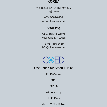
KOREA
서울특별시 강남구 테헤란로 507
12층 06168
+82-2-561-6306
info@pluscareer.net
USA HQ
54 W 40th St. #1121
New York, NY 10018
+1-917-460-1419
info@pluscareer.net
One Touch for Smart Future
PLUS Career
KAPLI
KAFLIN
Y&K Advisory
PLUS Duck
MIGHTY DUCK TAX