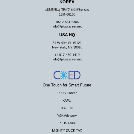
KOREA
서울특별시 강남구 테헤란로 507
12층 06168
+82-2-561-6306
info@pluscareer.net
USA HQ
54 W 40th St. #1121
New York, NY 10018
+1-917-460-1419
info@pluscareer.net
One Touch for Smart Future
PLUS Career
KAPLI
KAFLIN
Y&K Advisory
PLUS Duck
MIGHTY DUCK TAX