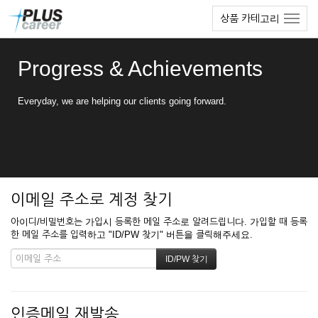
본
메
상품 카테고리
문
뉴
바
토
로
글
Progress & Achievements
가
하
기
기
Everyday, we are helping our clients going forward.
이메일 주소로 계정 찾기
아이디/비밀번호는 가입시 등록한 메일 주소로 알려드립니다. 가입할 때 등록
한 메일 주소를 입력하고 "ID/PW 찾기" 버튼을 클릭해주세요.
인증메일 재발송