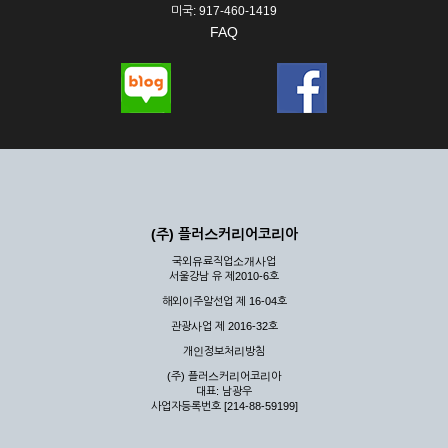
미국: 917-460-1419
FAQ
(주) 플러스커리어코리아
국외유료직업소개사업
서울강남 유 제2010-6호
해외이주알선업 제 16-04호
관광사업 제 2016-32호
개인정보처리방침
(주) 플러스커리어코리아
대표: 남광우
사업자등록번호 [214-88-59199]