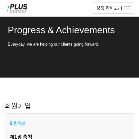
본
메
상품 카테고리
문
뉴
바
토
로
글
Progress & Achievements
가
하
기
기
Everyday, we are helping our clients going forward.
회원가입
회원약관
제1장 총칙