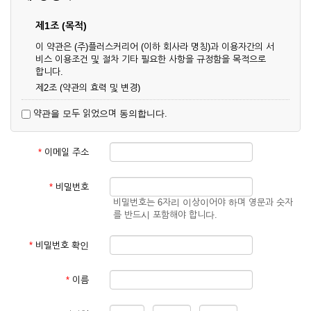
제1조 (목적)
이 약관은 (주)플러스커리어 (이하 회사라 명칭)과 이용자간의 서
비스 이용조건 및 절차 기타 필요한 사항을 규정함을 목적으로
합니다.
제2조 (약관의 효력 및 변경)
① 이 약관은 온라인으로 게시함과 동시에 효력이 발생되며, 영
약관을 모두 읽었으며 동의합니다.
업상 중요 하거나 합리적인 사유가 발생할 경우 온라인 공사를
통하여 변경할 수 있습니다.
② 회원은 변경된 약관에 동의하지 않을 경우 서비스 이용을 중
*
이메일 주소
단하고 이용계약을 해지할 수 있습니다. 약관의 효력 발생일 이
후의 계속적인 서비스 이용은 약관의 변경사항에 대해 동의한
것으로 간주됩니다.
*
비밀번호
비밀번호는 6자리 이상이어야 하며 영문과 숫자
제3조 (약관의 외 준칙)
를 반드시 포함해야 합니다.
이 약관에 명시되지 않은 사항은 회사의 공지, 이용안내 및 기타
관계법령의 규정에 따릅니다.
*
비밀번호 확인
제2장 서비스 이용 계약
*
이름
제4조 (이용계약의 성립)