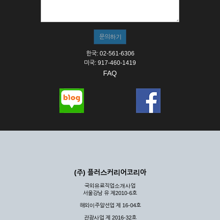
① 서비스의 이용은 연중무휴, 1일 24시간을 원칙으로 합니다.
② 시스템 점검, 교체 및 고장, 기술적인 이유, 국가비상사태, 정
전, 서비스 설비의 장애, 서비스 이용의 폭주 등의 정상적인 서비
스가 불가능할 경우 회사는 사전 공지나 예고 없이 서비스의 전
부 또는 일부를 일시적 또는 영구적으로 중지할 수 있습니다.
한국: 02-561-6306
③ 기타 회사는 서비스를 제공할 수 없는 합당한 사유가 발생한
미국: 917-460-1419
경우
FAQ
④ 회사는 제 2항 및 제 3항의 사유로 서비스의 제공이 일시적
으로 중지됨으로 인해 이용자 또는 제 3자가 입은 손해에 대하
여 배상하지 않습니다.
제3장 권리 및 의무
제6조 (회사의 의무)
① 회사는 특별한 사정이 없는 한 이용자가 신청한 후 즉시 서
비스를 이용할 수 있도록 하고 계속적, 안정적으로 서비스를 제
공할 수 있도록 최선의 노력을 다하여야 합니다.
(주) 플러스커리어코리아
② 회사는 이용자의 개인 신상 정보를 본인의 승낙 없이 타인에
국외유료직업소개사업
게 누설, 배포하여서는 안됩니다. 다만, 관계법령에 의하여 국가
서울강남 유 제2010-6호
기관 등의 합법적인 요구가 있는 경우에는 해당 되지 않습니다.
해외이주알선업 제 16-04호
③ 회사는 이용자로부터 제기되는 의견이나 불만이 정당하다고
인정할 경우에는 즉시 처리하여야 하며, 즉시 처리가 곤란한 경
관광사업 제 2016-32호