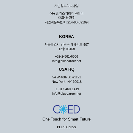
우 그 처리를 위해 노력해야 합니다.
개인정보처리방침
제7조 (회원의 의무)
(주) 플러스커리어코리아
대표: 남광우
① 회원은 ID와 비밀 번호에 관한 모든 관리의 책임이 있으며
사업자등록번호 [214-88-59199]
자신의 ID가 부정하게 사용된 경우, 이용자는 반드시 회사에 그
사실을 통보해야 합니다.
KOREA
② 회원은 이용신청서의 기재내용 중 변경된 내용이 있는 경우
서비스를 통하여 그 내용을 회사에 통지하여야 합니다.
서울특별시 강남구 테헤란로 507
12층 06168
③ 다른 회원의 ID와 비밀번호를 부당하게 사용하는 행위를
하지 않아야 합니다.
+82-2-561-6306
info@pluscareer.net
④ 회원은 회사의 서비스에서 타 사이트의 홍보행위를 하지 않
아야 하며 공공질서나 미풍약속에 위배되는 내용 혹은 저작권을
USA HQ
포함한 지적 재산권을 침해 할 수 있는 행동을 하지 않아야 합니
54 W 40th St. #1121
다.
New York, NY 10018
⑤ 회원은 회사의 사전 승낙 없이 서비스를 이용하여 어떠한 영
+1-917-460-1419
리 행위도 할 수 없습니다.
info@pluscareer.net
⑥ 회원은 관계법령, 약관의 규정, 이용안내 및 주의사항 등 회
사가 통지하는 사항을 준수하여야 하며, 기타 회사의 업무에 방
해되는 행위를 하여서는 아니 됩니다.
제8조 (회원의 관리)
One Touch for Smart Future
PLUS Career
① 회원은 언제든 이 약관에 대한 동의를 철회할 수 있습니다.