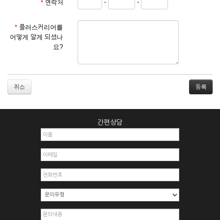
-
-
*
연락처
① 서비스 이용계약은 서비스 이용 희망자가 본 약관에 동의한
후 신청자의 실질 정보를 입력하여 회사에 신청하고 회사가 이
를 심사, 승낙함으로써 성립하며, 회사는 신청자의 실명 확인 절
*
플러스커리어를
차를 밟을 수 있습니다.
어떻게 알게 되셨나
② 회원가입시 입력한 ID는 변경할 수 없으며, 회원 1인당 한 개
요?
의 ID가 발급됩니다. 부득이한 경우로 인해 변경하고자 하는 경
우에는 해당 아이디를 해지하고 재가입해야 합니다.
③ 회사는 아래의 각 호에 해당하는 이용자에 대하여는 가입을
거절하거나 취소할 수 있으며, 실명으로 등록하지 않은 자의 일
취소
체의 권리를 제한할 수 있습니다.
1. 타인의 성명, 주민등록번호를 이용하여 신청할 경우
2. 개인정보를 허위로 기재하여 신청할 경우
간편상담
3. 경쟁 관게에 있는 이용자가 신청할 경우
4. 타인의 서비스 이용을 방해하거나, 정보를 도용한 경우
5. 기타 회사가 정한 이용신청서에 기재사항이 미비 된 경우
6. 이용자가 영업활동 또는 부정한 용도로 본 서비스를 이용할
경우
7. 회사의 정보를 사전 승낙 없이 전재, 변조, 복사하여 이용하
는 경우
8. 기타 회사가 정한 제반 사항을 위반하며 신청하는 경우
제5조 (서비스의 이용 및 중지)