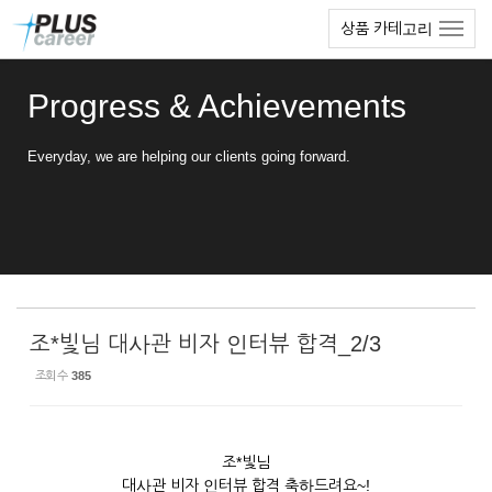
Sketchbook5, 스케치북5
Sketchbook5, 스케치북5
본
메
상품 카테고리
문
뉴
바
토
로
글
Progress & Achievements
가
하
기
기
Everyday, we are helping our clients going forward.
조*빛님 대사관 비자 인터뷰 합격_2/3
조회 수
385
조*빛님
대사관 비자 인터뷰 합격 축하드려요~!