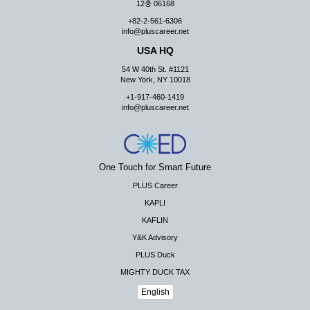
12층 06168
+82-2-561-6306
info@pluscareer.net
USA HQ
54 W 40th St. #1121
New York, NY 10018
+1-917-460-1419
info@pluscareer.net
One Touch for Smart Future
PLUS Career
KAPLI
KAFLIN
Y&K Advisory
PLUS Duck
MIGHTY DUCK TAX
English