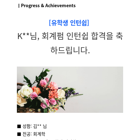
ㅣProgress & Achievements
[유학생 인턴쉽]
K**님, 회계펌 인턴쉽 합격을 축
하드립니다.
■ 성함: 김** 님
■ 전공: 회계학