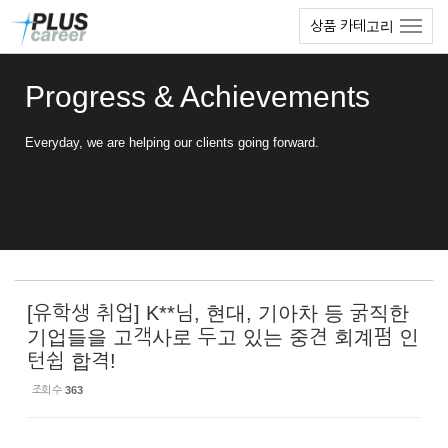
Sketchbook5, 스케치북5
Sketchbook5, 스케치북5
본
메
상품 카테고리
문
뉴
바
토
로
글
Progress & Achievements
가
하
기
기
Everyday, we are helping our clients going forward.
[유학생 취업] K**님, 현대, 기아차 등 굵직한
기업들을 고객사로 두고 있는 중견 회계펌 인
턴쉽 합격!
조회 수
363