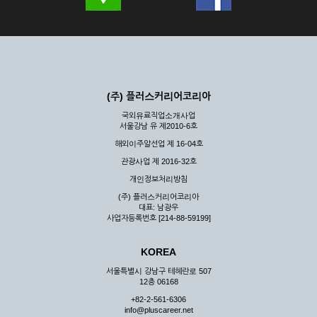
(주) 플러스커리어코리아
국외유료직업소개사업
서울강남 유 제2010-6호
해외이주알선업 제 16-04호
관광사업 제 2016-32호
개인정보처리방침
(주) 플러스커리어코리아
대표: 남광우
사업자등록번호 [214-88-59199]
KOREA
서울특별시 강남구 테헤란로 507
12층 06168
+82-2-561-6306
info@pluscareer.net